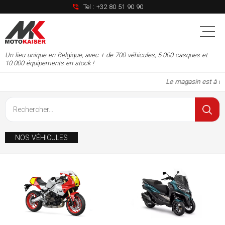
Tel :
+32 80 51 90 90
Un lieu unique en Belgique, avec + de 700 véhicules, 5.000 casques et
10.000 équipements en stock !
Le magasin est à nouv
NOS VÉHICULES