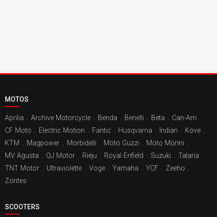
MOTOS
Aprilia
.
Archive Motorcycle
.
Benda
.
Benelli
.
Beta
.
Can-Am
.
CF Moto
.
Electric Motion
.
Fantic
.
Husqvarna
.
Indian
.
Kove
.
KTM
.
Magpower
.
Morbidelli
.
Moto Guzzi
.
Moto Morini
.
MV Agusta
.
QJ Motor
.
Rieju
.
Royal Enfield
.
Suzuki
.
Talaria
.
TNT Motor
.
Ultraviolette
.
Voge
.
Yamaha
.
YCF
.
Zeeho
.
Zontes
SCOOTERS