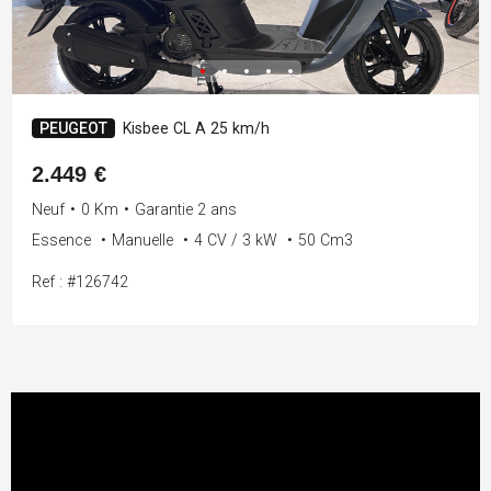
PEUGEOT
Kisbee CL A 25 km/h
2.449 €
Neuf
•
0 Km
•
Garantie 2 ans
Essence
•
Manuelle
•
4 CV / 3 kW
•
50 Cm3
Ref : #126742