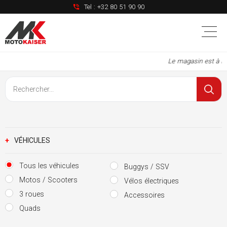
Tel :
+32 80 51 90 90
Le magasin est à nouv
+
VÉHICULES
Tous les véhicules
Buggys / SSV
Motos / Scooters
Vélos électriques
3 roues
Accessoires
Quads