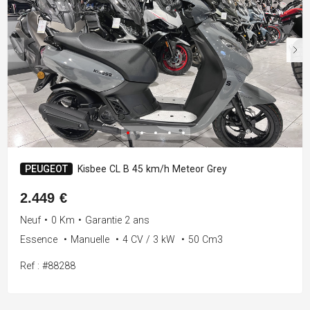
PEUGEOT
Kisbee CL B 45 km/h Meteor Grey
2.449 €
Neuf
•
0 Km
•
Garantie 2 ans
Essence
•
Manuelle
•
4 CV / 3 kW
•
50 Cm3
Ref : #88288