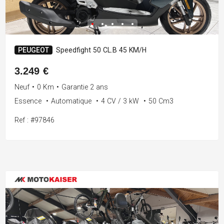
PEUGEOT
Speedfight 50 CL.B 45 KM/H
3.249 €
Neuf
•
0 Km
•
Garantie 2 ans
Essence
•
Automatique
•
4 CV / 3 kW
•
50 Cm3
Ref : #97846