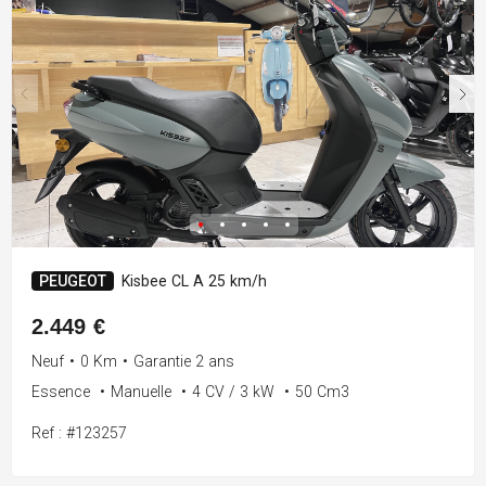
PEUGEOT
Kisbee CL A 25 km/h
2.449 €
Neuf
•
0 Km
•
Garantie 2 ans
Essence
•
Manuelle
•
4 CV / 3 kW
•
50 Cm3
Ref : #123257