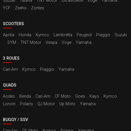
Suzuki
.
Talaria
.
TNT Motor
.
Ultraviolette
.
Voge
.
Yamaha
.
YCF
.
Zeeho
.
Zontes
SCOOTERS
Aprilia
.
Honda
.
Kymco
.
Lambretta
.
Peugeot
.
Piaggio
.
Suzuki
.
SYM
.
TNT Motor
.
Vespa
.
Voge
.
Yamaha
3 ROUES
Can-Am
.
Kymco
.
Piaggio
.
Yamaha
QUADS
Aodes
.
Benda
.
Can-Am
.
CF Moto
.
Goes
.
Kayo
.
Kymco
.
Loncin
.
Polaris
.
QJ Motor
.
Up Moto
.
Yamaha
BUGGY / SSV
Can-Am
.
CF Moto
.
Kymco
.
Polaris
.
Yamaha