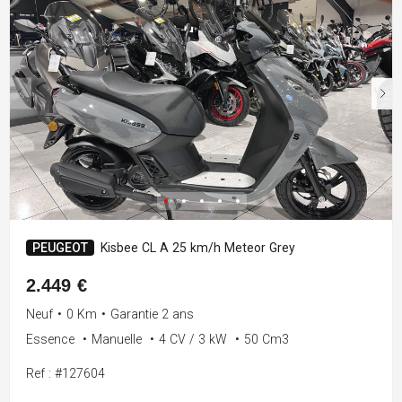
PEUGEOT
Kisbee CL A 25 km/h Meteor Grey
2.449 €
Neuf
•
0 Km
•
Garantie 2 ans
Essence
•
Manuelle
•
4 CV / 3 kW
•
50 Cm3
Ref : #127604