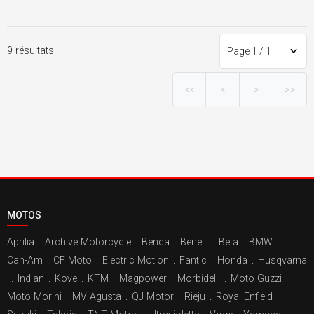
9 résultats
<<
<
>
>>
MOTOS
Aprilia
.
Archive Motorcycle
.
Benda
.
Benelli
.
Beta
.
BMW
.
Can-Am
.
CF Moto
.
Electric Motion
.
Fantic
.
Honda
.
Husqvarna
.
Indian
.
Kove
.
KTM
.
Magpower
.
Morbidelli
.
Moto Guzzi
.
Moto Morini
.
MV Agusta
.
QJ Motor
.
Rieju
.
Royal Enfield
.