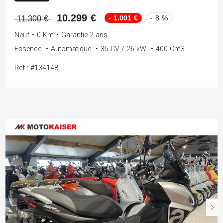
10.299 €
- 1.001 €
- 8 %
11.300 €
Neuf
•
0 Km
•
Garantie 2 ans
Essence
•
Automatique
•
35 CV / 26 kW
•
400 Cm3
Ref : #134148