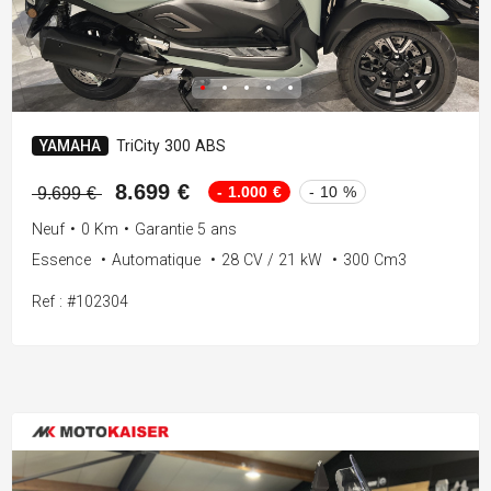
YAMAHA
TriCity 300 ABS
8.699 €
- 1.000 €
- 10 %
9.699 €
Neuf
•
0 Km
•
Garantie 5 ans
Essence
•
Automatique
•
28 CV / 21 kW
•
300 Cm3
Ref : #102304