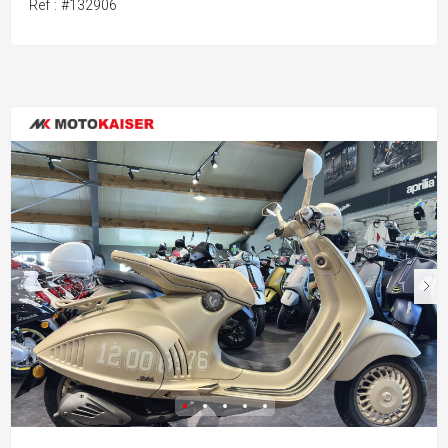
Ref : #132906