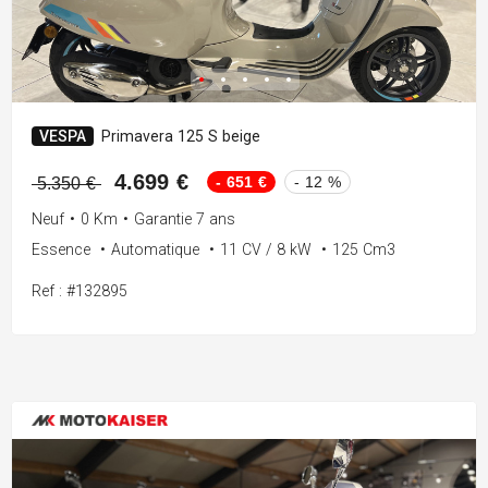
VESPA
Primavera 125 S beige
4.699 €
- 651 €
- 12 %
5.350 €
Neuf
•
0 Km
•
Garantie 7 ans
Essence
•
Automatique
•
11 CV / 8 kW
•
125 Cm3
Ref : #132895