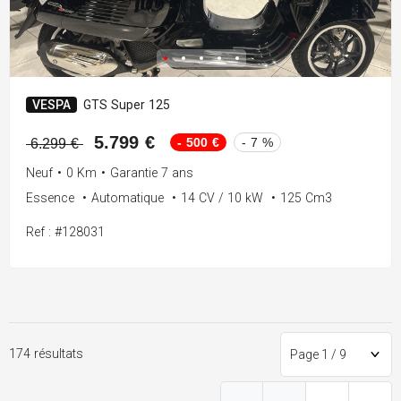
VESPA
GTS Super 125
5.799 €
- 500 €
- 7 %
6.299 €
Neuf
•
0 Km
•
Garantie 7 ans
Essence
•
Automatique
•
14 CV / 10 kW
•
125 Cm3
Ref : #128031
174 résultats