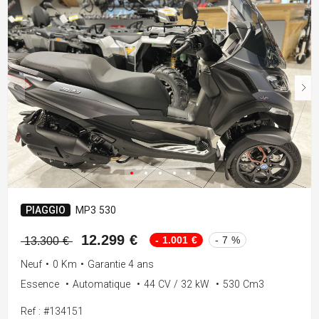
PIAGGIO
MP3 530
12.299 €
- 1.001 €
- 7 %
13.300 €
Neuf
•
0 Km
•
Garantie 4 ans
Essence
•
Automatique
•
44 CV / 32 kW
•
530 Cm3
Ref : #134151