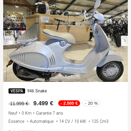
VESPA
946 Snake
9.499 €
- 2.500 €
- 20 %
11.999 €
Neuf
•
0 Km
•
Garantie 7 ans
Essence
•
Automatique
•
14 CV / 10 kW
•
125 Cm3