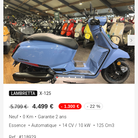
LAMBRETTA
X-125
4.499 €
- 1.300 €
- 22 %
5.799 €
Neuf
•
0 Km
•
Garantie 2 ans
Essence
•
Automatique
•
14 CV / 10 kW
•
125 Cm3
Ref : #118929