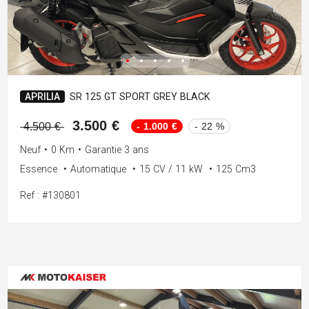
APRILIA
SR 125 GT SPORT GREY BLACK
3.500 €
- 1.000 €
- 22 %
4.500 €
Neuf
•
0 Km
•
Garantie 3 ans
Essence
•
Automatique
•
15 CV / 11 kW
•
125 Cm3
Ref : #130801