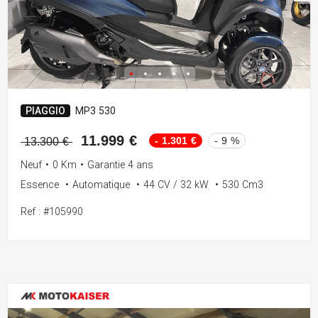
PIAGGIO
MP3 530
11.999 €
- 1.301 €
- 9 %
13.300 €
Neuf
•
0 Km
•
Garantie 4 ans
Essence
•
Automatique
•
44 CV / 32 kW
•
530 Cm3
Ref : #105990