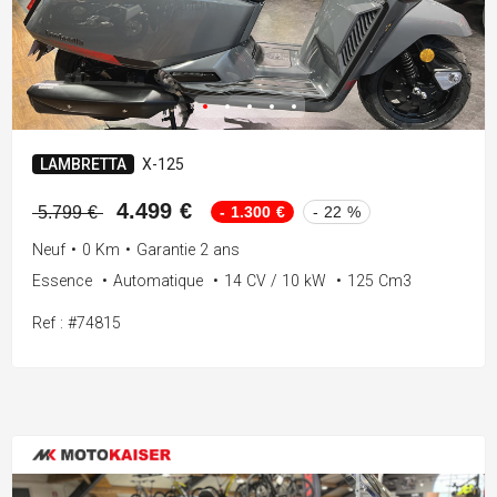
LAMBRETTA
X-125
4.499 €
- 1.300 €
- 22 %
5.799 €
Neuf
•
0 Km
•
Garantie 2 ans
Essence
•
Automatique
•
14 CV / 10 kW
•
125 Cm3
Ref : #74815