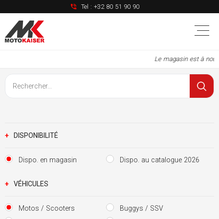
Tel :
+32 80 51 90 90
Le magasin est à nouveau ou
+
DISPONIBILITÉ
Dispo. en magasin
Dispo. au catalogue 2026
+
VÉHICULES
Motos / Scooters
Buggys / SSV