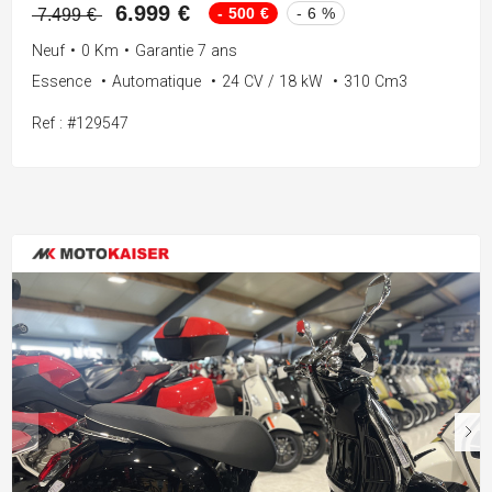
6.999 €
- 500 €
- 6 %
7.499 €
Neuf
•
0 Km
•
Garantie 7 ans
Essence
•
Automatique
•
24 CV / 18 kW
•
310 Cm3
Ref : #129547