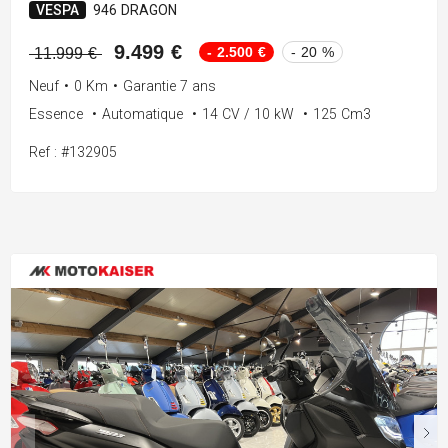
VESPA
946 DRAGON
9.499 €
- 2.500 €
- 20 %
11.999 €
Neuf
•
0 Km
•
Garantie 7 ans
Essence
•
Automatique
•
14 CV / 10 kW
•
125 Cm3
Ref : #132905