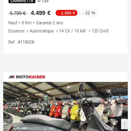
LAMBRETTA
X-125
4.499 €
- 1.300 €
- 22 %
5.799 €
Neuf
•
0 Km
•
Garantie 2 ans
Essence
•
Automatique
•
14 CV / 10 kW
•
125 Cm3
Ref : #118928