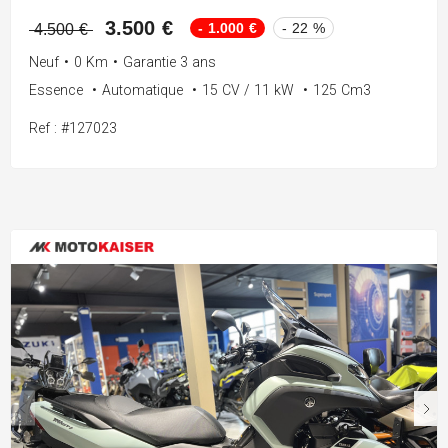
3.500 €
- 1.000 €
- 22 %
4.500 €
Neuf
•
0 Km
•
Garantie 3 ans
Essence
•
Automatique
•
15 CV / 11 kW
•
125 Cm3
Ref : #127023