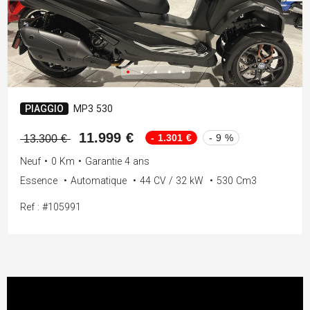
PIAGGIO
MP3 530
11.999 €
- 1.301 €
- 9 %
13.300 €
Neuf
•
0 Km
•
Garantie 4 ans
Essence
•
Automatique
•
44 CV / 32 kW
•
530 Cm3
Ref : #105991