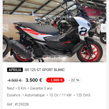
APRILIA
SR 125 GT SPORT BLANC
3.500 €
- 1.000 €
- 22 %
4.500 €
Neuf
•
0 Km
•
Garantie 3 ans
Essence
•
Automatique
•
15 CV / 11 kW
•
125 Cm3
Ref : #129328