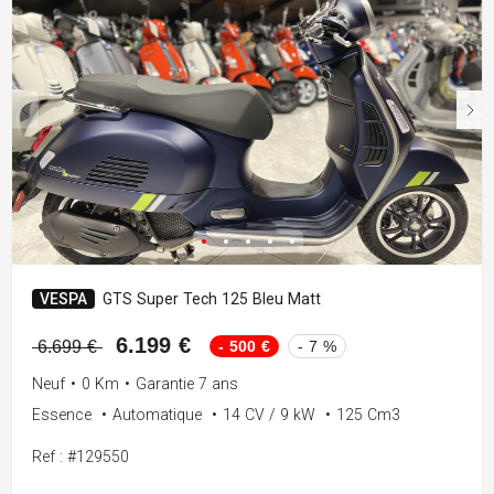
VESPA
GTS Super Tech 125 Bleu Matt
6.199 €
- 500 €
- 7 %
6.699 €
Neuf
•
0 Km
•
Garantie 7 ans
Essence
•
Automatique
•
14 CV / 9 kW
•
125 Cm3
Ref : #129550