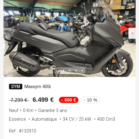
SYM
Maxsym 400i
6.499 €
- 800 €
- 10 %
7.299 €
Neuf
•
0 Km
•
Garantie 3 ans
Essence
•
Automatique
•
34 CV / 25 kW
•
400 Cm3
Ref : #132910