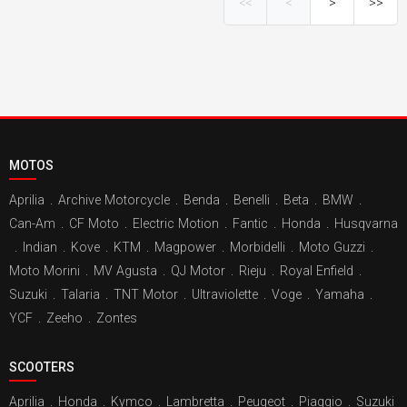
<<
<
>
>>
MOTOS
Aprilia
.
Archive Motorcycle
.
Benda
.
Benelli
.
Beta
.
BMW
.
Can-Am
.
CF Moto
.
Electric Motion
.
Fantic
.
Honda
.
Husqvarna
.
Indian
.
Kove
.
KTM
.
Magpower
.
Morbidelli
.
Moto Guzzi
.
Moto Morini
.
MV Agusta
.
QJ Motor
.
Rieju
.
Royal Enfield
.
Suzuki
.
Talaria
.
TNT Motor
.
Ultraviolette
.
Voge
.
Yamaha
.
YCF
.
Zeeho
.
Zontes
SCOOTERS
Aprilia
.
Honda
.
Kymco
.
Lambretta
.
Peugeot
.
Piaggio
.
Suzuki