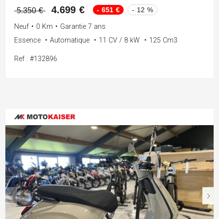
4.699 €
- 651 €
- 12 %
5.350 €
Neuf
•
0 Km
•
Garantie 7 ans
Essence
•
Automatique
•
11 CV / 8 kW
•
125 Cm3
Ref : #132896