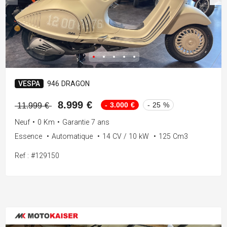
VESPA
946 DRAGON
8.999 €
- 3.000 €
- 25 %
11.999 €
Neuf
•
0 Km
•
Garantie 7 ans
Essence
•
Automatique
•
14 CV / 10 kW
•
125 Cm3
Ref : #129150