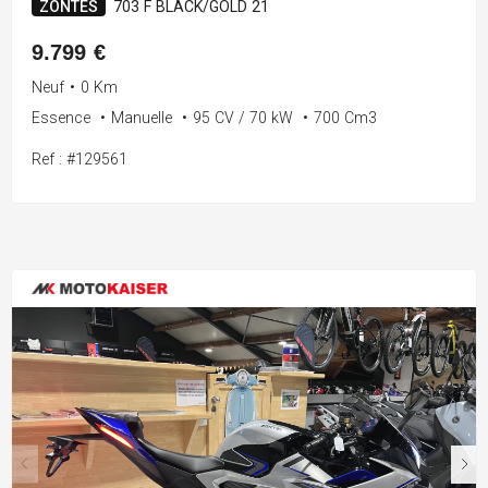
ZONTES
703 F BLACK/GOLD 21
9.799 €
Neuf
•
0 Km
Essence
•
Manuelle
•
95 CV / 70 kW
•
700 Cm3
Ref : #129561