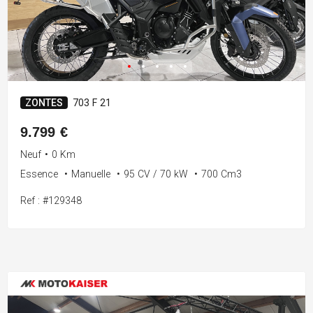
ZONTES
703 F 21
9.799 €
Neuf
•
0 Km
Essence
•
Manuelle
•
95 CV / 70 kW
•
700 Cm3
Ref : #129348