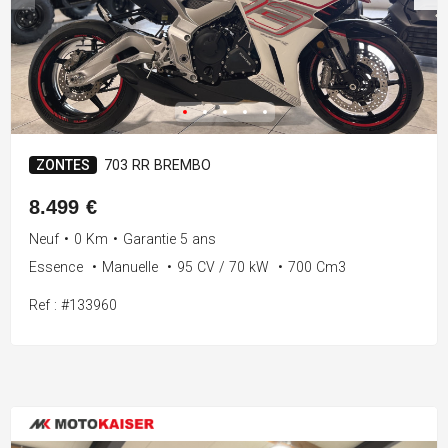
ZONTES
703 RR BREMBO
8.499 €
Neuf
•
0 Km
•
Garantie 5 ans
Essence
•
Manuelle
•
95 CV / 70 kW
•
700 Cm3
Ref : #133960