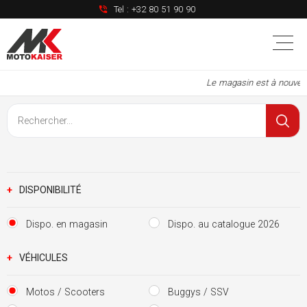
Tel :
+32 80 51 90 90
Le magasin est à nouveau o
+
DISPONIBILITÉ
Dispo. en magasin
Dispo. au catalogue 2026
+
VÉHICULES
Motos / Scooters
Buggys / SSV