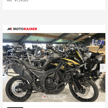
Ref : #129563