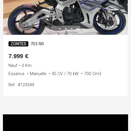
ZONTES
703 RR
7.999 €
Neuf
•
0 Km
Essence
•
Manuelle
•
95 CV / 70 kW
•
700 Cm3
Ref : #129349