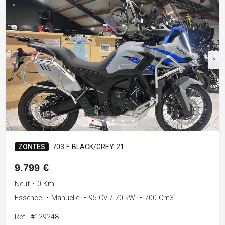
ZONTES
703 F BLACK/GREY 21
9.799 €
Neuf
•
0 Km
Essence
•
Manuelle
•
95 CV / 70 kW
•
700 Cm3
Ref : #129248