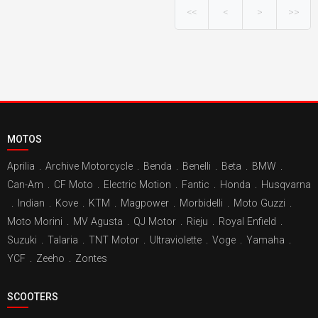
<<
<
>
>>
MOTOS
Aprilia
.
Archive Motorcycle
.
Benda
.
Benelli
.
Beta
.
BMW
.
Can-Am
.
CF Moto
.
Electric Motion
.
Fantic
.
Honda
.
Husqvarna
.
Indian
.
Kove
.
KTM
.
Magpower
.
Morbidelli
.
Moto Guzzi
.
Moto Morini
.
MV Agusta
.
QJ Motor
.
Rieju
.
Royal Enfield
.
Suzuki
.
Talaria
.
TNT Motor
.
Ultraviolette
.
Voge
.
Yamaha
.
YCF
.
Zeeho
.
Zontes
SCOOTERS