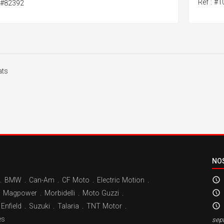
Ref : #
: #82392
ats
NO
.
BMW
.
Can-Am
.
CF Moto
.
Electric Motion
.
Magpower
.
Morbidelli
.
Moto Guzzi
.
Enfield
.
Suzuki
.
Talaria
.
TNT Motor
.
es
sep