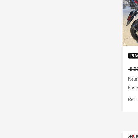
PIA
8.2
Neuf
Ess
Ref 