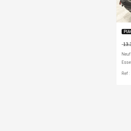
PIA
13.
Neuf
Ess
Ref 