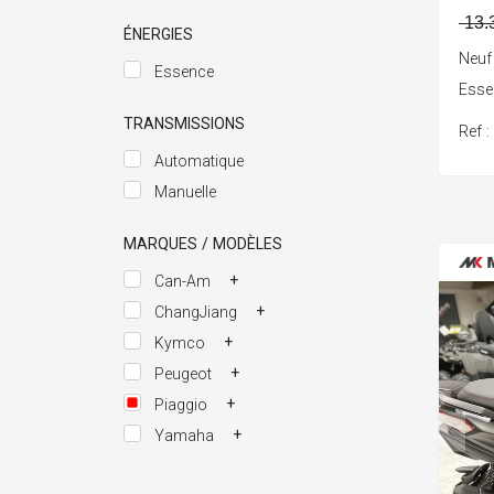
13.
ÉNERGIES
Neuf
Essence
Ess
TRANSMISSIONS
Ref 
Automatique
Manuelle
MARQUES / MODÈLES
+
Can-Am
+
ChangJiang
+
Kymco
+
Peugeot
+
Piaggio
+
Yamaha