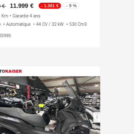
11.999 €
- 1.301 €
- 9 %
0 €
0 Km
•
Garantie 4 ans
e
•
Automatique
•
44 CV / 32 kW
•
530 Cm3
105990