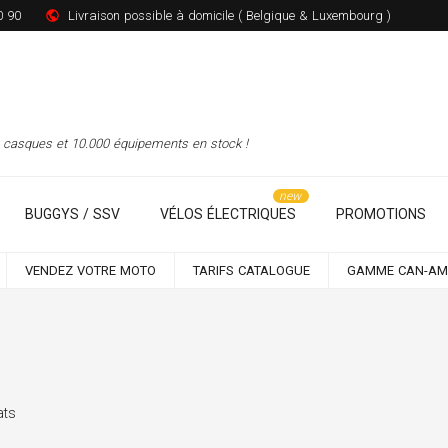
0 90
Livraison possible à domicile ( Belgique & Luxembourg )
00 casques et 10.000 équipements en stock !
BUGGYS / SSV
VÉLOS ÉLECTRIQUES
PROMOTIONS
VENDEZ VOTRE MOTO
TARIFS CATALOGUE
GAMME CAN-AM
ats