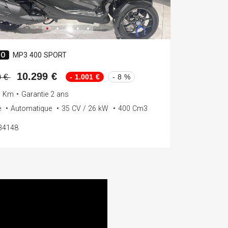
IO
MP3 400 SPORT
10.299 €
- 1.001 €
- 8 %
0 €
0 Km
•
Garantie 2 ans
e
•
Automatique
•
35 CV / 26 kW
•
400 Cm3
134148