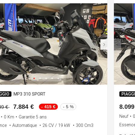
GGIO
MP3 310 SPORT
PIAGG
7.884 €
8.099
- 415 €
- 5 %
99 €
Neuf
•
•
0 Km
•
Garantie 5 ans
Essenc
ence
•
Automatique
•
26 CV / 19 kW
•
300 Cm3