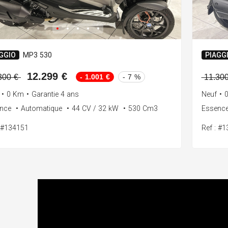
GGIO
MP3 530
PIAGG
12.299 €
- 1.001 €
- 7 %
300 €
11.30
•
0 Km
•
Garantie 4 ans
Neuf
•
ence
•
Automatique
•
44 CV / 32 kW
•
530 Cm3
Essenc
: #134151
Ref : #