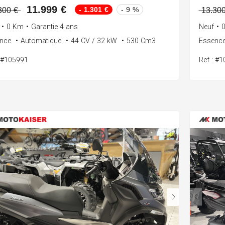
11.999 €
- 1.301 €
- 9 %
300 €
13.30
•
0 Km
•
Garantie 4 ans
Neuf
•
ence
•
Automatique
•
44 CV / 32 kW
•
530 Cm3
Essenc
: #105991
Ref : #