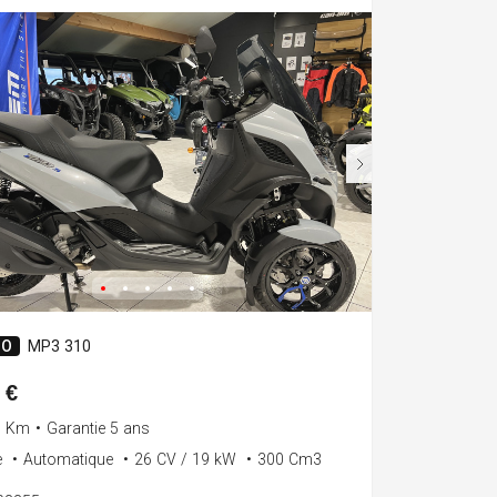
IO
MP3 310
 €
0 Km
•
Garantie 5 ans
e
•
Automatique
•
26 CV / 19 kW
•
300 Cm3