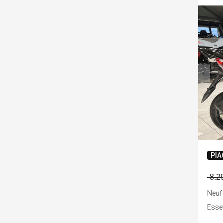
PIA
8.2
Neuf
Ess