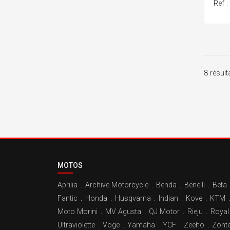
Ref 
8 résult
MOTOS
Aprilia
.
Archive Motorcycle
.
Benda
.
Benelli
.
Beta
Fantic
.
Honda
.
Husqvarna
.
Indian
.
Kove
.
KTM
.
Moto Morini
.
MV Agusta
.
QJ Motor
.
Rieju
.
Royal 
Ultraviolette
.
Voge
.
Yamaha
.
YCF
.
Zeeho
.
Zont