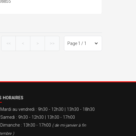
108855
<<
<
>
>>
S HORAIRES
Mardi au vendredi
: 9h30 - 12h30 | 13h30 - 18h30
Samedi
: 9h30 - 12h30 | 13h30 - 17h00
Dimanche
: 13h30 - 17h00
( de mi-janvier à fin
tembre )