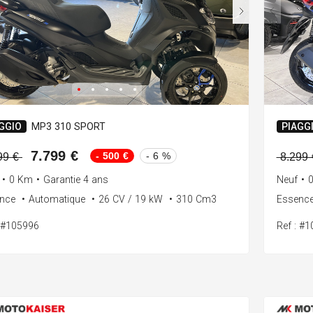
GGIO
MP3 310 SPORT
PIAGG
7.799 €
- 500 €
- 6 %
99 €
8.299
•
0 Km
•
Garantie 4 ans
Neuf
•
ence
•
Automatique
•
26 CV / 19 kW
•
310 Cm3
Essenc
: #105996
Ref : #