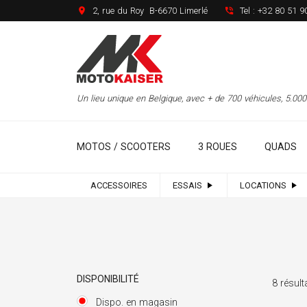
2, rue du Roy B-6670 Limerlé
Tel :
+32 80 51 9
Un lieu unique en Belgique, avec + de 700 véhicules, 5.0
MOTOS / SCOOTERS
3 ROUES
QUADS
ACCESSOIRES
ESSAIS
LOCATIONS
DISPONIBILITÉ
8 résult
Dispo. en magasin