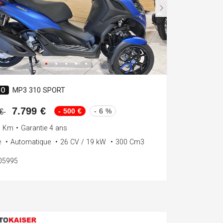
IO
MP3 310 SPORT
7.799 €
- 500 €
- 6 %
 €
0 Km
•
Garantie 4 ans
e
•
Automatique
•
26 CV / 19 kW
•
300 Cm3
105995