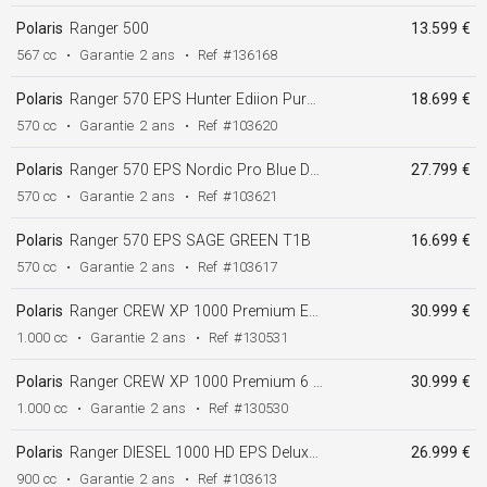
Polaris
Ranger 500
13.599 €
567 cc
•
Garantie
2 ans
•
Ref
#136168
Polaris
Ranger 570 EPS Hunter Ediion Pursuit Camo T1B
18.699 €
570 cc
•
Garantie
2 ans
•
Ref
#103620
Polaris
Ranger 570 EPS Nordic Pro Blue Dusk T1B
27.799 €
570 cc
•
Garantie
2 ans
•
Ref
#103621
Polaris
Ranger 570 EPS SAGE GREEN T1B
16.699 €
570 cc
•
Garantie
2 ans
•
Ref
#103617
Polaris
Ranger CREW XP 1000 Premium EPS Mirage beige T1B
30.999 €
1.000 cc
•
Garantie
2 ans
•
Ref
#130531
Polaris
Ranger CREW XP 1000 Premium 6 EPS Stealth Gray T1B
30.999 €
1.000 cc
•
Garantie
2 ans
•
Ref
#130530
Polaris
Ranger DIESEL 1000 HD EPS Deluxe Blue Dusk T1b
26.999 €
900 cc
•
Garantie
2 ans
•
Ref
#103613