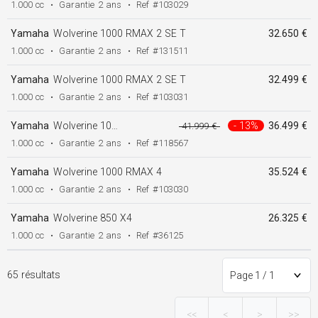
1.000 cc
•
Garantie
2 ans
•
Ref
#103029
Yamaha
Wolverine 1000 RMAX 2 SE T
32.650 €
1.000 cc
•
Garantie
2 ans
•
Ref
#131511
Yamaha
Wolverine 1000 RMAX 2 SE T
32.499 €
1.000 cc
•
Garantie
2 ans
•
Ref
#103031
Yamaha
Wolverine 1000 RMAX 2 SE T inclus cabine avec chauffage inclus
- 13%
36.499 €
41.999 €
1.000 cc
•
Garantie
2 ans
•
Ref
#118567
Yamaha
Wolverine 1000 RMAX 4
35.524 €
1.000 cc
•
Garantie
2 ans
•
Ref
#103030
Yamaha
Wolverine 850 X4
26.325 €
1.000 cc
•
Garantie
2 ans
•
Ref
#36125
65 résultats
<<
<
>
>>