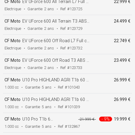
CF Moto
EV UForce 600 All Terrain L7 Full cabine poly 60 km/h autonomie + 100 Km
22.999 €
Electrique
•
Garantie
2 ans
•
Ref
#123725
CF Moto
EV UForce 600 All Terrain T3 ABS Full cabine glass 60 km/h autonomie + 100 Km
24.499 €
Electrique
•
Garantie
2 ans
•
Ref
#123729
CF Moto
EV UForce 600 Off Road L7 Full cabine glass 60 km/h autonomie + 100 Km
22.749 €
Electrique
•
Garantie
2 ans
•
Ref
#123732
CF Moto
EV UForce 600 Off Road T3 ABS Full cabine glass 60 km/h autonomie + 100 Km
23.499 €
Electrique
•
Garantie
2 ans
•
Ref
#123733
CF Moto
U10 Pro HIGHLAND AGRI T1b 60 km/h
26.999 €
1.000 cc
•
Garantie
5 ans
•
Ref
#101043
CF Moto
U10 Pro HIGHLAND AGRI T1b 60 km/h
26.999 €
1.000 cc
•
Garantie
5 ans
•
Ref
#101039
CF Moto
U10 Pro T1b 60 km/h demo 45 kilometres
- 9%
19.999 €
21.999 €
1.000 cc
•
Garantie
5 ans
•
Ref
#132867