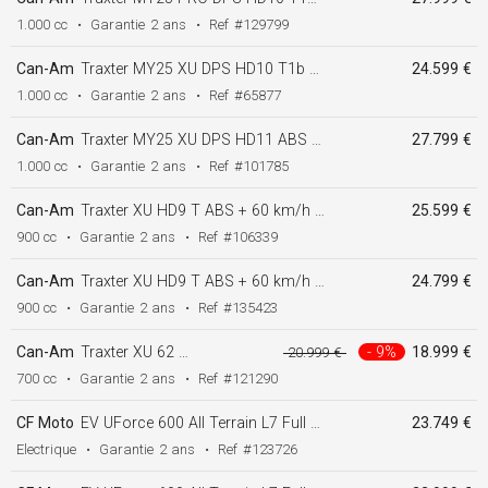
1.000 cc
•
Garantie
2 ans
•
Ref
#129799
Can-Am
Traxter MY25 XU DPS HD10 T1b + 60 km/h noir
24.599 €
1.000 cc
•
Garantie
2 ans
•
Ref
#65877
Can-Am
Traxter MY25 XU DPS HD11 ABS T + 60 km/h noir
27.799 €
1.000 cc
•
Garantie
2 ans
•
Ref
#101785
Can-Am
Traxter XU HD9 T ABS + 60 km/h bleu
25.599 €
900 cc
•
Garantie
2 ans
•
Ref
#106339
Can-Am
Traxter XU HD9 T ABS + 60 km/h vert
24.799 €
900 cc
•
Garantie
2 ans
•
Ref
#135423
Can-Am
Traxter XU 62 HD7 VT TR 25 DPS 60 km/h
- 9%
18.999 €
20.999 €
700 cc
•
Garantie
2 ans
•
Ref
#121290
CF Moto
EV UForce 600 All Terrain L7 Full cabine glass 60 km/h autonomie + 100 Km
23.749 €
Electrique
•
Garantie
2 ans
•
Ref
#123726