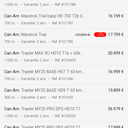
1.000 cc
•
Garantie
2 ans
•
Ref
#101784
Can-Am
Maverick Trail base HD 700 T2b 60Km/h
16.199 €
700 cc
•
Garantie
2 ans
•
Ref
#101782
Can-Am
Maverick Trail DPS 50 HD 700 T2b ABS + 60Km/h MY25
- 9%
17.799 €
19.599 €
700 cc
•
Garantie
2 ans
•
Ref
#101783
Can-Am
Traxter MAX XU HD10 T1b + 60km/h
30.499 €
1.000 cc
•
Garantie
2 ans
•
Ref
#135425
Can-Am
Traxter MY25 BASE HD7 T 60 km/h
16.999 €
700 cc
•
Garantie
2 ans
•
Ref
#101046
Can-Am
Traxter MY25 BASE HD9 T 60 km/h
19.899 €
900 cc
•
Garantie
2 ans
•
Ref
#101045
Can-Am
Traxter MY25 PRO DPS HD10 T1b + 60km/h noir Cabine Luxe inclus.
36.979 €
1.000 cc
•
Garantie
2 ans
•
Ref
#106203
Can-Am
Traxter MY25 PRO DPS HD10 T1b + 60km/h vert prix sans accessoires
27.999 €