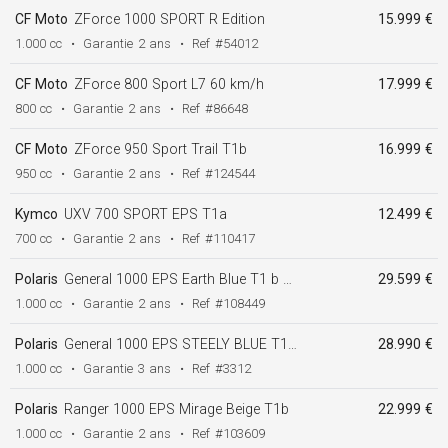
CF Moto
ZForce 1000 SPORT R Edition
15.999 €
1.000 cc
•
Garantie
2 ans
•
Ref
#54012
CF Moto
ZForce 800 Sport L7 60 km/h
17.999 €
800 cc
•
Garantie
2 ans
•
Ref
#86648
CF Moto
ZForce 950 Sport Trail T1b
16.999 €
950 cc
•
Garantie
2 ans
•
Ref
#124544
Kymco
UXV 700 SPORT EPS T1a
12.499 €
700 cc
•
Garantie
2 ans
•
Ref
#110417
Polaris
General 1000 EPS Earth Blue T1 b ABS
29.599 €
1.000 cc
•
Garantie
2 ans
•
Ref
#108449
Polaris
General 1000 EPS STEELY BLUE T1 b ABS
28.990 €
1.000 cc
•
Garantie
3 ans
•
Ref
#3312
Polaris
Ranger 1000 EPS Mirage Beige T1b
22.999 €
1.000 cc
•
Garantie
2 ans
•
Ref
#103609