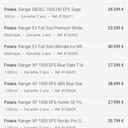
Polaris
Ranger DIESEL 1000 HD EPS Sagebrush Green T1b
24.599 €
900 cc
•
Garantie
2 ans
•
Ref
#103611
Polaris
Ranger EV Full Size Premium White Pearl T1 b ( électrique )
53.299 €
Electrique
•
Garantie
2 ans
•
Ref
#130532
Polaris
Ranger EV Full Size Ultimate Ice White Pearl T1 b ( électrique )
40.599 €
Electrique
•
Garantie
2 ans
•
Ref
#130535
Polaris
Ranger XP 1000 EPS Blue Slate T1b
27.399 €
1.000 cc
•
Garantie
2 ans
•
Ref
#103622
Polaris
Ranger XP 1000 EPS ABS Blue Slate T1b
28.499 €
1.000 cc
•
Garantie
2 ans
•
Ref
#103624
Polaris
Ranger XP 1000 EPS Hunter SE Porsuit Camo T1b
27.999 €
1.000 cc
•
Garantie
2 ans
•
Ref
#103625
Polaris
Ranger XP 1000 EPS Nordic Pro SE Blue Dusk T1b
35.799 €
1.000 cc
•
Garantie
2 ans
•
Ref
#103626