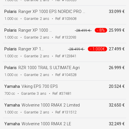
Polaris
Ranger XP 1000 EPS NORDIC PRO SE Blue Dusk T1b
33.099 €
1.000 cc
•
Garantie
2 ans
•
Ref
#103608
Polaris
Ranger XP 1000 EPS NORDIC PRO SE T1b
- 8%
25.999 €
28.499 €
1.000 cc
•
Garantie
2 ans
•
Ref
#132093
Polaris
Ranger XP 1000 EPS NORDIC PRO SE T1b
- 1.000€
27.499 €
28.499 €
1.000 cc
•
Garantie
2 ans
•
Ref
#123841
Polaris
RZR 1000 TRAIL S ULTIMATE Agri
26.999 €
1.000 cc
•
Garantie
2 ans
•
Ref
#104528
Yamaha
Viking EPS 700 EPS
20.524 €
700 cc
•
Garantie
3 ans
•
Ref
#37481
Yamaha
Wolverine 1000 RMAX 2 Limited
32.650 €
1.000 cc
•
Garantie
2 ans
•
Ref
#131512
Yamaha
Wolverine 1000 RMAX 2 LE
32.249 €