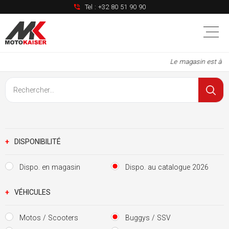
Tel :
+32 80 51 90 90
Le magasin est à no
+
DISPONIBILITÉ
Dispo. en magasin
Dispo. au catalogue 2026
+
VÉHICULES
Motos / Scooters
Buggys / SSV