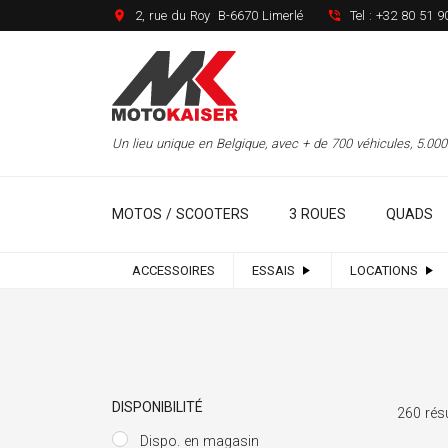
2, rue du Roy B-6670 Limerlé
Tel :
+32 80 51 9
Un lieu unique en Belgique, avec + de 700 véhicules, 5.0
MOTOS / SCOOTERS
3 ROUES
QUADS
ACCESSOIRES
ESSAIS
LOCATIONS
DISPONIBILITÉ
260 rés
Dispo. en magasin