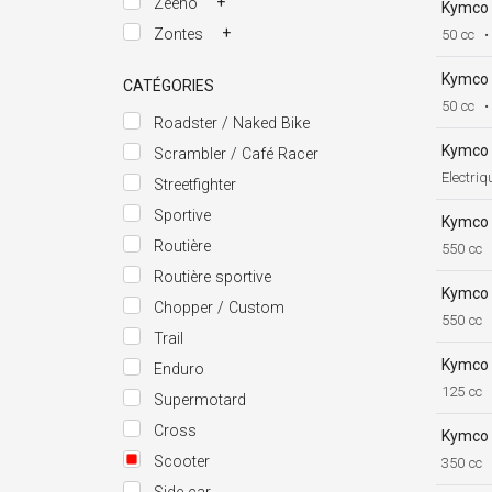
+
Zeeho
Kymco
+
Zontes
50 cc
•
Kymco
CATÉGORIES
50 cc
•
Roadster / Naked Bike
Kymco
Scrambler / Café Racer
Electriq
Streetfighter
Sportive
Kymco
Routière
550 cc
Routière sportive
Kymco
Chopper / Custom
550 cc
Trail
Kymco
Enduro
125 cc
Supermotard
Cross
Kymco
Scooter
350 cc