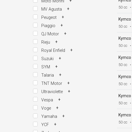
Kymco
+
Moto Morini
50 cc
•
+
MV Agusta
+
Peugeot
Kymco
+
Piaggio
50 cc
•
+
QJ Motor
Kymco
+
Rieju
50 cc
•
+
Royal Enfield
Kymco
+
Suzuki
50 cc
•
+
SYM
+
Talaria
Kymco
+
TNT Motor
50 cc
•
+
Ultraviolette
Kymco
+
Vespa
50 cc
•
+
Voge
Kymco
+
Yamaha
50 cc
•
+
YCF