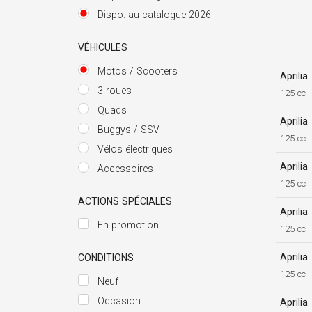
Dispo. au catalogue 2026
VÉHICULES
Motos / Scooters
Aprilia
3 roues
125 cc
Quads
Aprilia
Buggys / SSV
125 cc
Vélos électriques
Aprilia
Accessoires
125 cc
ACTIONS SPÉCIALES
Aprilia
En promotion
125 cc
Aprilia
CONDITIONS
125 cc
Neuf
Occasion
Aprilia