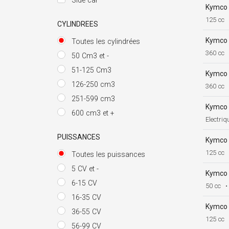
Side car
Kymco
125 cc
CYLINDREES
Kymco
Toutes les cylindrées
360 cc
50 Cm3 et -
51-125 Cm3
Kymco
126-250 cm3
360 cc
251-599 cm3
Kymco
600 cm3 et +
Electriq
PUISSANCES
Kymco
125 cc
Toutes les puissances
5 CV et -
Kymco
6-15 CV
50 cc
•
16-35 CV
Kymco
36-55 CV
125 cc
56-99 CV