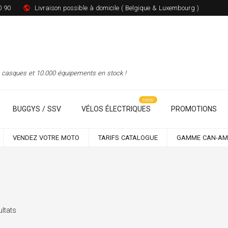
0 90
Livraison possible à domicile ( Belgique & Luxembourg )
00 casques et 10.000 équipements en stock !
BUGGYS / SSV
VÉLOS ÉLECTRIQUES
PROMOTIONS
VENDEZ VOTRE MOTO
TARIFS CATALOGUE
GAMME CAN-AM
ultats