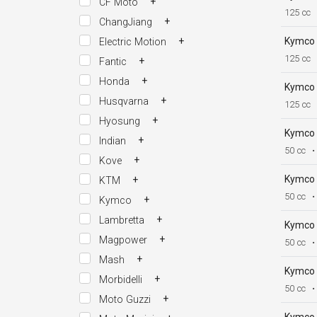
+
CF Moto
125 cc
+
ChangJiang
+
Kymco
Electric Motion
125 cc
+
Fantic
+
Honda
Kymco
+
Husqvarna
125 cc
+
Hyosung
Kymco
+
Indian
50 cc
•
+
Kove
Kymco
+
KTM
50 cc
•
+
Kymco
+
Lambretta
Kymco
+
Magpower
50 cc
•
+
Mash
Kymco
+
Morbidelli
50 cc
•
+
Moto Guzzi