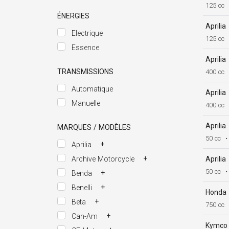
125 cc
ÉNERGIES
Aprilia
Electrique
125 cc
Essence
Aprilia
TRANSMISSIONS
400 cc
Automatique
Aprilia
Manuelle
400 cc
Aprilia
MARQUES / MODÈLES
50 cc
•
+
Aprilia
+
Aprilia
Archive Motorcycle
50 cc
•
+
Benda
+
Benelli
Honda
+
Beta
750 cc
+
Can-Am
Kymco