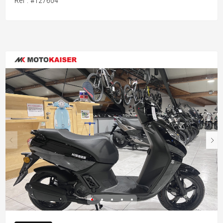
Ref : #127604