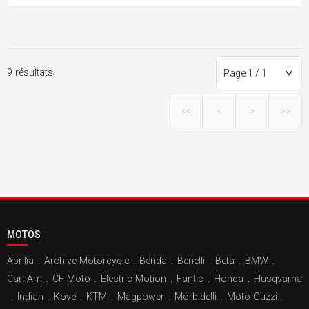
9 résultats
<<
<
>
>>
MOTOS
Aprilia
.
Archive Motorcycle
.
Benda
.
Benelli
.
Beta
.
BMW
.
Can-Am
.
CF Moto
.
Electric Motion
.
Fantic
.
Honda
.
Husqvarna
.
Indian
.
Kove
.
KTM
.
Magpower
.
Morbidelli
.
Moto Guzzi
.