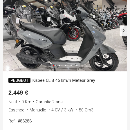
PEUGEOT
Kisbee CL B 45 km/h Meteor Grey
2.449 €
Neuf
•
0 Km
•
Garantie 2 ans
Essence
•
Manuelle
•
4 CV / 3 kW
•
50 Cm3
Ref : #88288