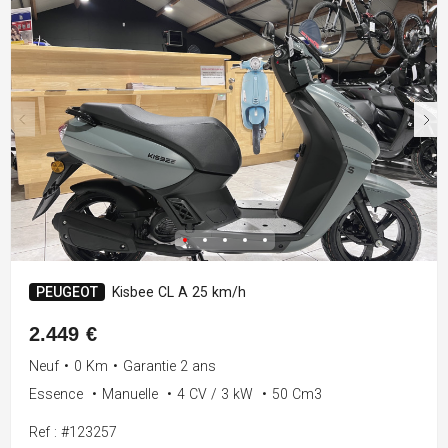
PEUGEOT
Kisbee CL A 25 km/h
2.449 €
Neuf
•
0 Km
•
Garantie 2 ans
Essence
•
Manuelle
•
4 CV / 3 kW
•
50 Cm3
Ref : #123257