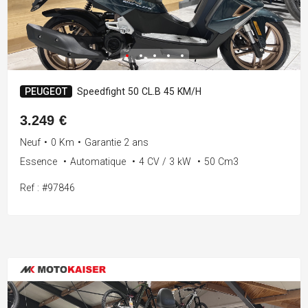
PEUGEOT
Speedfight 50 CL.B 45 KM/H
3.249 €
Neuf
•
0 Km
•
Garantie 2 ans
Essence
•
Automatique
•
4 CV / 3 kW
•
50 Cm3
Ref : #97846