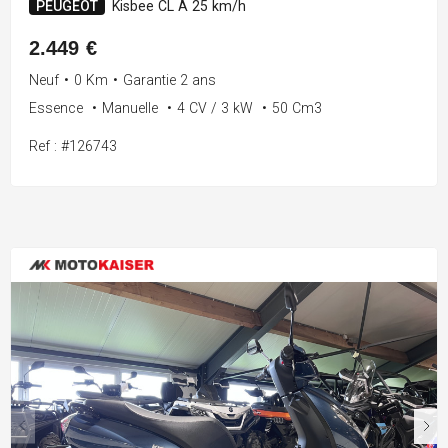
PEUGEOT
Kisbee CL A 25 km/h
2.449 €
Neuf
•
0 Km
•
Garantie 2 ans
Essence
•
Manuelle
•
4 CV / 3 kW
•
50 Cm3
Ref : #126743