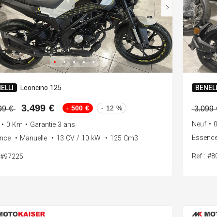
ELLI
Leoncino 125
BENELL
3.499 €
- 500 €
- 12 %
99 €
3.099
Neuf
•
•
0 Km
•
Garantie 3 ans
Essenc
ence
•
Manuelle
•
13 CV / 10 kW
•
125 Cm3
Ref : #
: #97225