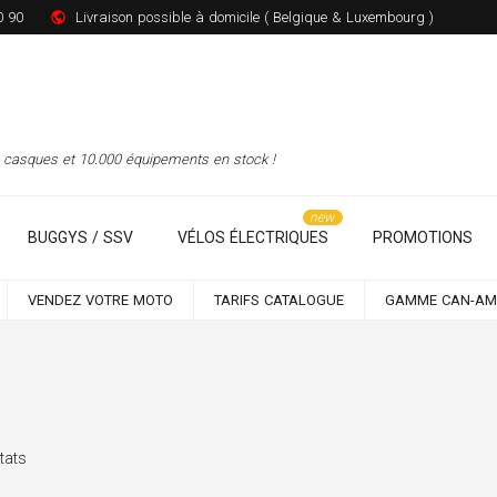
0 90
Livraison possible à domicile ( Belgique & Luxembourg )
00 casques et 10.000 équipements en stock !
BUGGYS / SSV
VÉLOS ÉLECTRIQUES
PROMOTIONS
VENDEZ VOTRE MOTO
TARIFS CATALOGUE
GAMME CAN-AM
tats