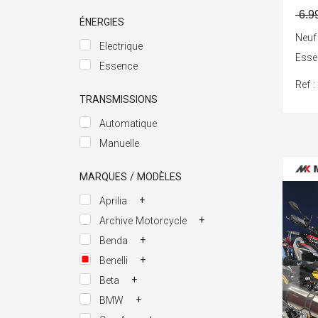
6.9
ÉNERGIES
Neuf
Electrique
Ess
Essence
Ref 
TRANSMISSIONS
Automatique
Manuelle
MARQUES / MODÈLES
+
Aprilia
+
Archive Motorcycle
+
Benda
+
Benelli
+
Beta
+
BMW