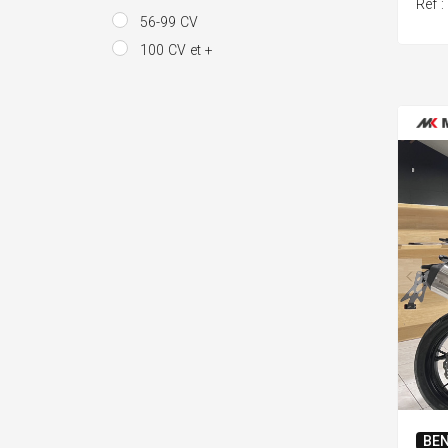
Ref 
56-99 CV
100 CV et +
BEN