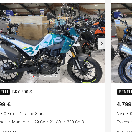
ELLI
BKX 300 S
BENELL
99 €
4.799
•
0 Km
•
Garantie 3 ans
Neuf
•
ence
•
Manuelle
•
29 CV / 21 kW
•
300 Cm3
Essenc