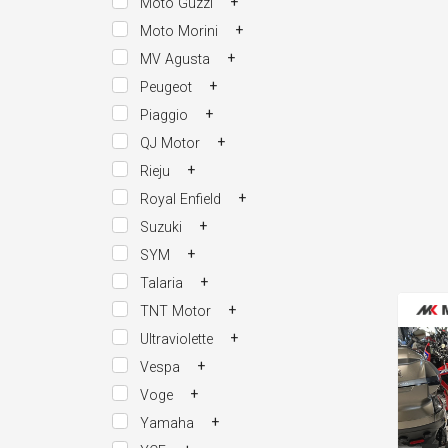
+
Moto Guzzi
+
Moto Morini
+
MV Agusta
+
Peugeot
+
Piaggio
+
QJ Motor
+
Rieju
+
Royal Enfield
+
Suzuki
+
SYM
+
Talaria
+
TNT Motor
+
Ultraviolette
+
Vespa
+
Voge
+
Yamaha