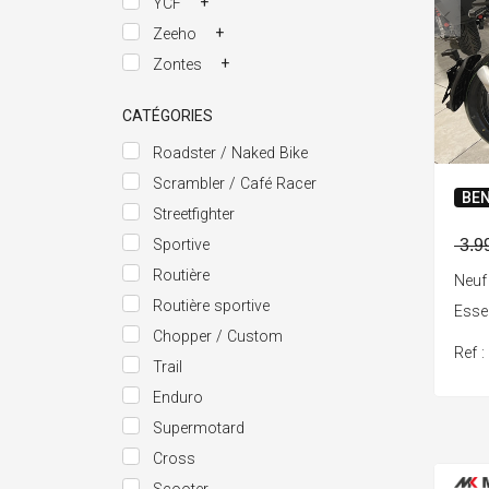
+
YCF
+
Zeeho
+
Zontes
CATÉGORIES
Roadster / Naked Bike
Scrambler / Café Racer
BEN
Streetfighter
3.9
Sportive
Routière
Neuf
Routière sportive
Ess
Chopper / Custom
Ref 
Trail
Enduro
Supermotard
Cross