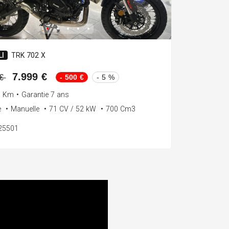
I
TRK 702 X
7.999 €
- 500 €
- 5 %
 €
0 Km
•
Garantie 7 ans
e
•
Manuelle
•
71 CV / 52 kW
•
700 Cm3
125501