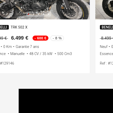
ELLI
TRK 502 X
BENELL
6.499 €
- 600 €
- 8 %
99 €
8.499
•
0 Km
•
Garantie 7 ans
Neuf
•
ence
•
Manuelle
•
48 CV / 35 kW
•
500 Cm3
Essenc
: #129146
Ref : #