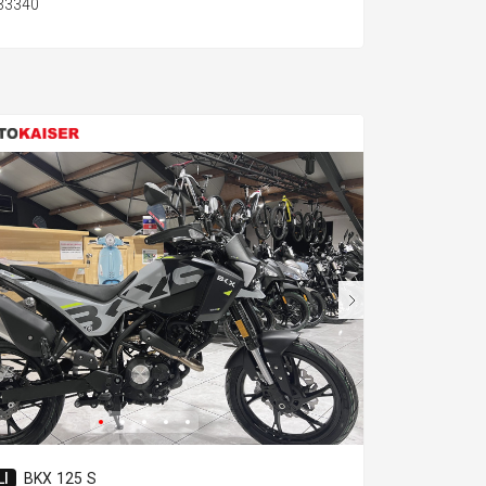
133340
I
BKX 125 S