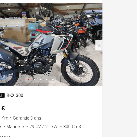
I
BKX 300
 €
0 Km
•
Garantie 3 ans
e
•
Manuelle
•
29 CV / 21 kW
•
300 Cm3