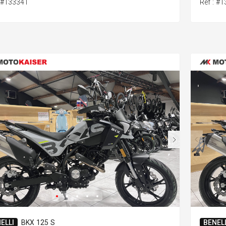
: #133341
Ref : #
ELLI
BKX 125 S
BENELL