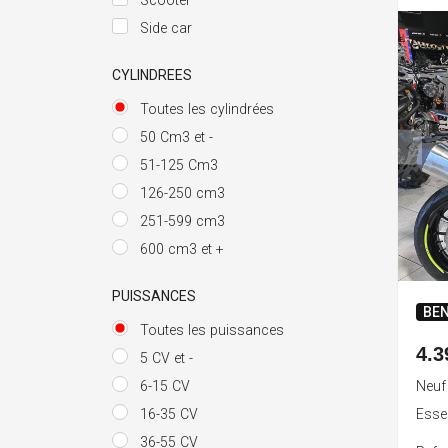
Scooter
Side car
CYLINDREES
Toutes les cylindrées
50 Cm3 et -
51-125 Cm3
126-250 cm3
251-599 cm3
600 cm3 et +
PUISSANCES
BEN
Toutes les puissances
4.3
5 CV et -
Neuf
6-15 CV
Ess
16-35 CV
36-55 CV