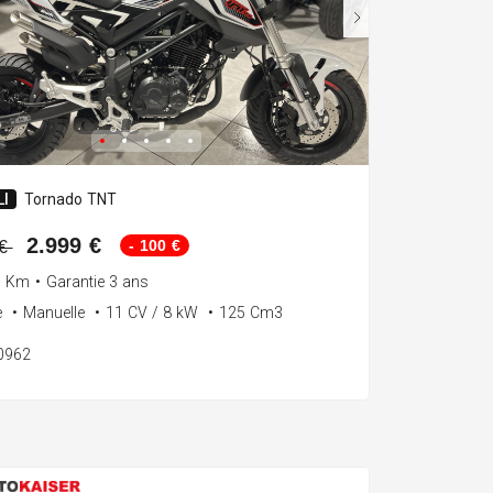
I
Tornado TNT
2.999 €
- 100 €
 €
0 Km
•
Garantie 3 ans
e
•
Manuelle
•
11 CV / 8 kW
•
125 Cm3
80962