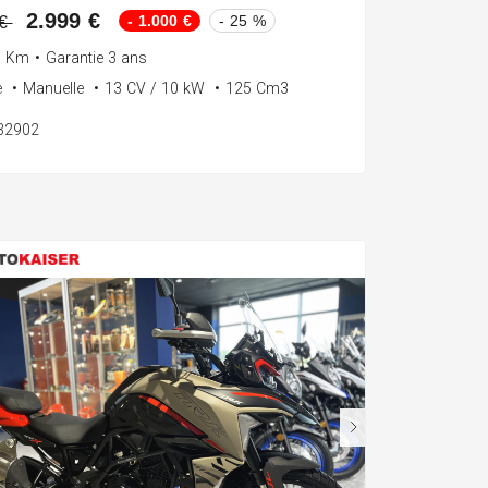
2.999 €
- 1.000 €
- 25 %
 €
0 Km
•
Garantie 3 ans
e
•
Manuelle
•
13 CV / 10 kW
•
125 Cm3
132902