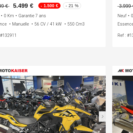
5.499 €
- 1.500 €
- 21 %
99 €
3.999
•
0 Km
•
Garantie 7 ans
Neuf
•
ence
•
Manuelle
•
56 CV / 41 kW
•
550 Cm3
Essenc
: #132911
Ref : #