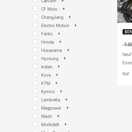
+
Can-Am
+
CF Moto
+
ChangJiang
+
Electric Motion
BEN
+
Fantic
+
Honda
7.0
+
Husqvarna
Neuf
+
Hyosung
Ess
+
Indian
Ref 
+
Kove
+
KTM
+
Kymco
+
Lambretta
+
Magpower
+
Mash
+
Morbidelli