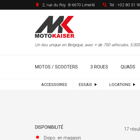
2, rue du Roy B-6670 Limerlé
Tel :
+32 80 51 9
Un lieu unique en Belgique, avec + de 700 véhicules, 5.0
MOTOS / SCOOTERS
3 ROUES
QUADS
ACCESSOIRES
ESSAIS
LOCATIONS
DISPONIBILITÉ
17 résul
Dispo. en magasin