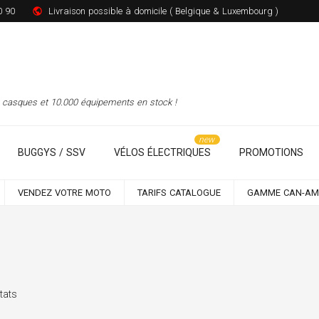
0 90
Livraison possible à domicile ( Belgique & Luxembourg )
00 casques et 10.000 équipements en stock !
BUGGYS / SSV
VÉLOS ÉLECTRIQUES
PROMOTIONS
VENDEZ VOTRE MOTO
TARIFS CATALOGUE
GAMME CAN-AM
tats