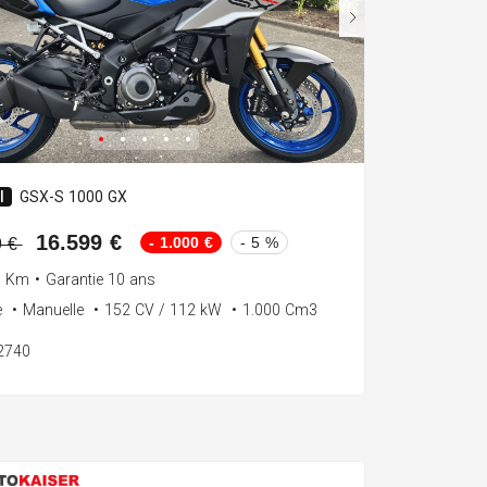
I
GSX-S 1000 GX
16.599 €
- 1.000 €
- 5 %
9 €
0 Km
•
Garantie 10 ans
e
•
Manuelle
•
152 CV / 112 kW
•
1.000 Cm3
92740