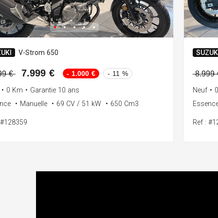
UKI
V-Strom 650
SUZUK
7.999 €
- 1.000 €
- 11 %
99 €
8.999
•
0 Km
•
Garantie 10 ans
Neuf
•
ence
•
Manuelle
•
69 CV / 51 kW
•
650 Cm3
Essenc
: #128359
Ref : #