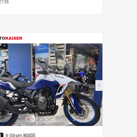
92738
I
V-Strom 800DE