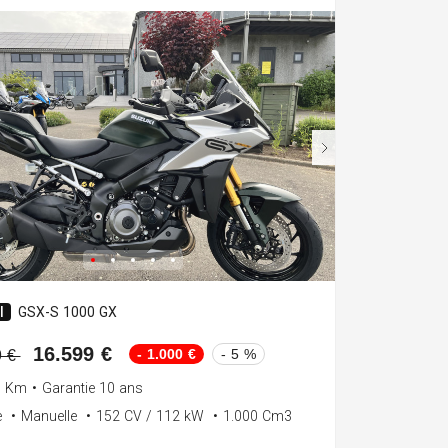
I
GSX-S 1000 GX
16.599 €
- 1.000 €
- 5 %
9 €
0 Km
•
Garantie 10 ans
e
•
Manuelle
•
152 CV / 112 kW
•
1.000 Cm3