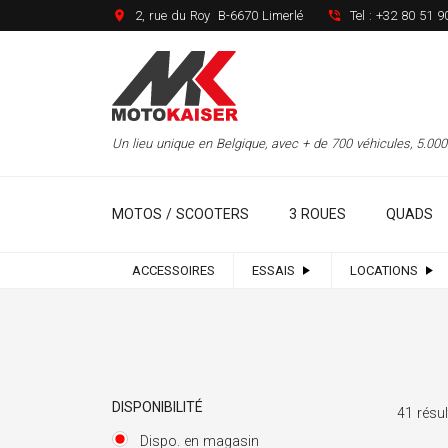
2, rue du Roy B-6670 Limerlé
Tel :
+32 80 51 9
Un lieu unique en Belgique, avec + de 700 véhicules, 5.0
MOTOS / SCOOTERS
3 ROUES
QUADS
ACCESSOIRES
ESSAIS
LOCATIONS
DISPONIBILITÉ
41 résul
Dispo. en magasin