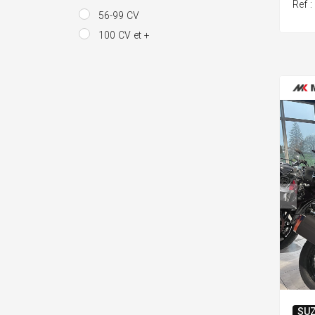
Ref 
56-99 CV
100 CV et +
SUZ