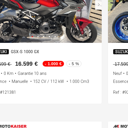
UKI
GSX-S 1000 GX
SUZUK
16.599 €
- 1.000 €
- 5 %
599 €
17.59
•
0 Km
•
Garantie 10 ans
Neuf
•
ence
•
Manuelle
•
152 CV / 112 kW
•
1.000 Cm3
Essenc
: #121381
Ref : #