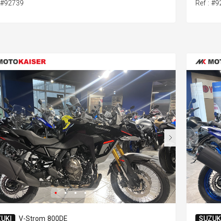
: #92739
Ref : #
UKI
V-Strom 800DE
SUZUK