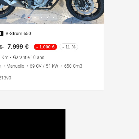
I
V-Strom 650
7.999 €
- 1.000 €
- 11 %
 €
0 Km
•
Garantie 10 ans
e
•
Manuelle
•
69 CV / 51 kW
•
650 Cm3
121390