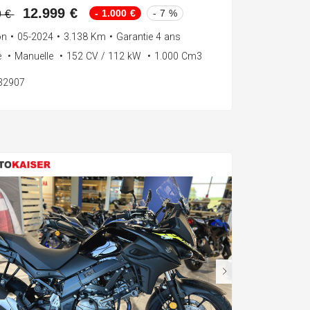
12.999 €
- 1.000 €
- 7 %
9 €
on
•
05-2024
•
3.138 Km
•
Garantie 4 ans
e
•
Manuelle
•
152 CV / 112 kW
•
1.000 Cm3
132907