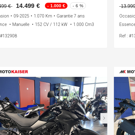
14.499 €
- 1.000 €
- 6 %
499 €
13.99
sion
•
09-2025
•
1.070 Km
•
Garantie 7 ans
Occasi
ence
•
Manuelle
•
152 CV / 112 kW
•
1.000 Cm3
Essenc
: #132908
Ref : #