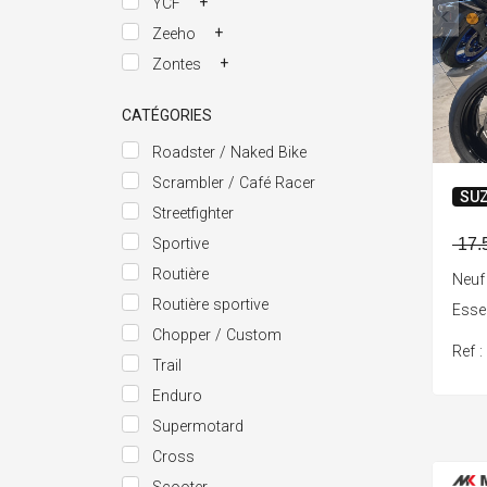
+
YCF
+
Zeeho
+
Zontes
CATÉGORIES
Roadster / Naked Bike
Scrambler / Café Racer
SUZ
Streetfighter
17.
Sportive
Routière
Neuf
Routière sportive
Ess
Chopper / Custom
Ref 
Trail
Enduro
Supermotard
Cross