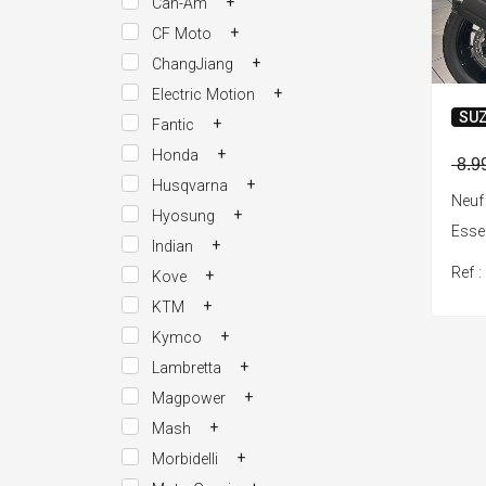
+
Can-Am
+
CF Moto
+
ChangJiang
+
Electric Motion
SUZ
+
Fantic
+
Honda
8.9
+
Husqvarna
Neuf
+
Hyosung
Ess
+
Indian
Ref 
+
Kove
+
KTM
+
Kymco
+
Lambretta
+
Magpower
+
Mash
+
Morbidelli