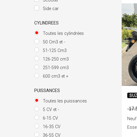
Scooter
Side car
CYLINDREES
Toutes les cylindrées
50 Cm3 et -
51-125 Cm3
126-250 cm3
251-599 cm3
600 cm3 et +
PUISSANCES
SUZ
Toutes les puissances
17.
5 CV et -
6-15 CV
Neuf
16-35 CV
Ess
36-55 CV