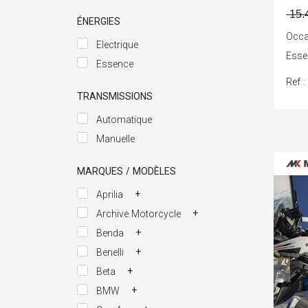
15.
ÉNERGIES
Occa
Electrique
Ess
Essence
Ref 
TRANSMISSIONS
Automatique
Manuelle
MARQUES / MODÈLES
+
Aprilia
+
Archive Motorcycle
+
Benda
+
Benelli
+
Beta
+
BMW