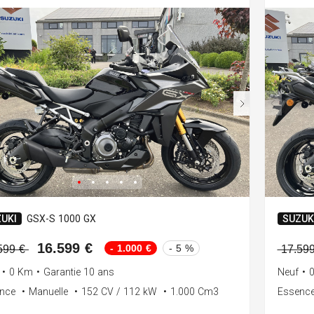
UKI
GSX-S 1000 GX
SUZUK
16.599 €
- 1.000 €
- 5 %
599 €
17.59
•
0 Km
•
Garantie 10 ans
Neuf
•
ence
•
Manuelle
•
152 CV / 112 kW
•
1.000 Cm3
Essenc