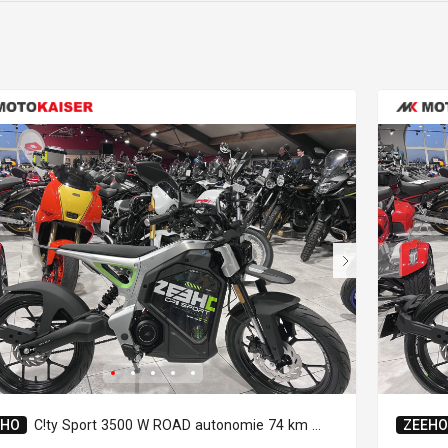
EHO
C!ty Sport 3500 W ROAD autonomie 74 km homologuée 45 Km/h.
ZEEHO