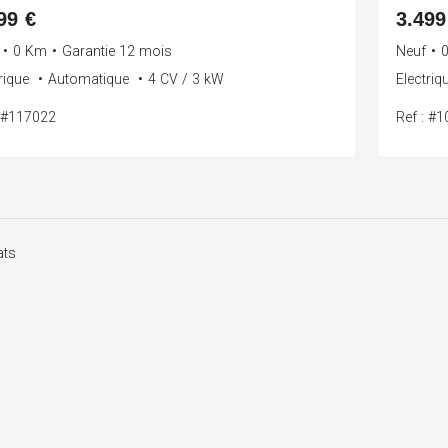
99 €
3.499
•
0 Km
•
Garantie 12 mois
Neuf
•
trique
•
Automatique
•
4 CV / 3 kW
Electriq
: #117022
Ref : #
ats