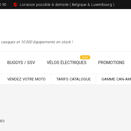
0 90
Livraison possible à domicile ( Belgique & Luxembourg )
00 casques et 10.000 équipements en stock !
BUGGYS / SSV
VÉLOS ÉLECTRIQUES
PROMOTIONS
VENDEZ VOTRE MOTO
TARIFS CATALOGUE
GAMME CAN-AM
ats