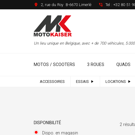
2, rue du Roy B-6670 Limerlé
Tel :
+32 80 51 9
Un lieu unique en Belgique, avec + de 700 véhicules, 5.0
MOTOS / SCOOTERS
3 ROUES
QUADS
ACCESSOIRES
ESSAIS
LOCATIONS
DISPONIBILITÉ
2 résult
Dispo. en magasin