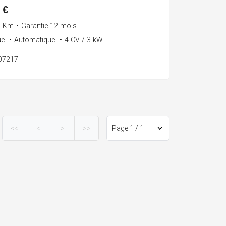
 €
0 Km
•
Garantie 12 mois
ue
•
Automatique
•
4 CV / 3 kW
107217
<<
<
>
>>