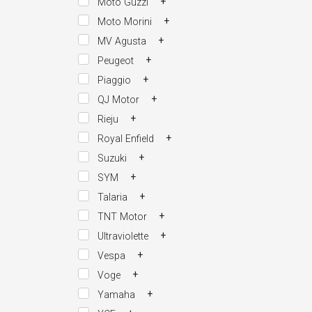
+
Moto Guzzi
+
Moto Morini
+
MV Agusta
+
Peugeot
+
Piaggio
+
QJ Motor
+
Rieju
+
Royal Enfield
+
Suzuki
+
SYM
+
Talaria
+
TNT Motor
+
Ultraviolette
+
Vespa
+
Voge
+
Yamaha