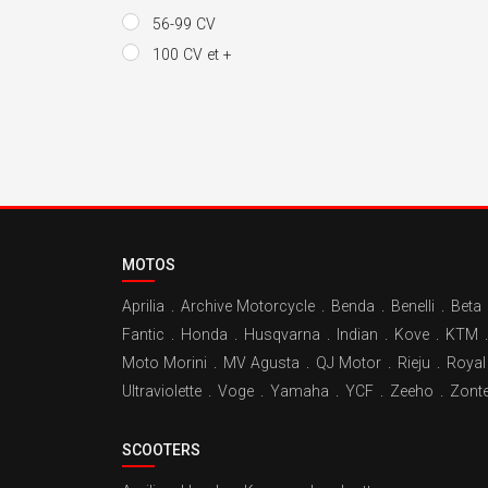
56-99 CV
100 CV et +
MOTOS
Aprilia
.
Archive Motorcycle
.
Benda
.
Benelli
.
Beta
Fantic
.
Honda
.
Husqvarna
.
Indian
.
Kove
.
KTM
.
Moto Morini
.
MV Agusta
.
QJ Motor
.
Rieju
.
Royal 
Ultraviolette
.
Voge
.
Yamaha
.
YCF
.
Zeeho
.
Zont
SCOOTERS