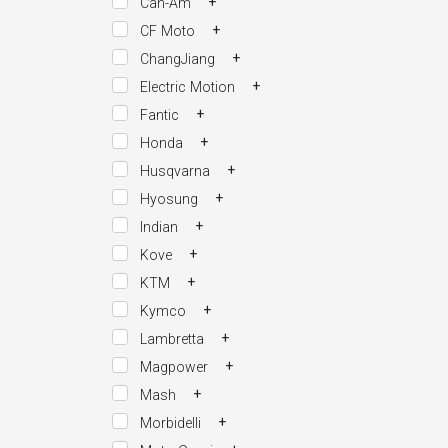
+
Can-Am
+
CF Moto
+
ChangJiang
+
Electric Motion
+
Fantic
+
Honda
+
Husqvarna
+
Hyosung
+
Indian
+
Kove
+
KTM
+
Kymco
+
Lambretta
+
Magpower
+
Mash
+
Morbidelli