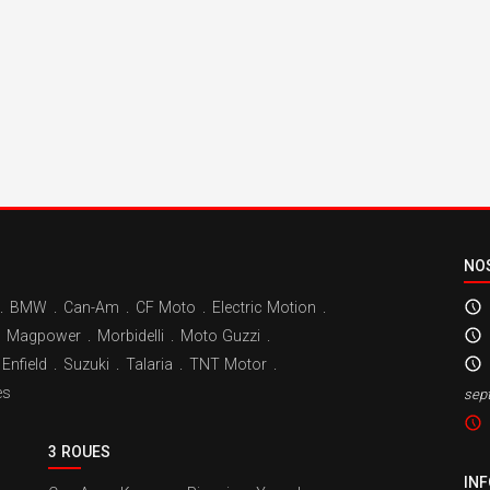
NO
.
BMW
.
Can-Am
.
CF Moto
.
Electric Motion
.
Magpower
.
Morbidelli
.
Moto Guzzi
.
Enfield
.
Suzuki
.
Talaria
.
TNT Motor
.
es
sep
3 ROUES
IN