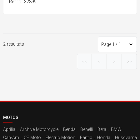
Ref : #132899
2 résultats
<<
<
>
>>
MOTOS
Aprilia
.
Archive Motorcycle
.
Benda
.
Benelli
.
Beta
.
BMW
.
Can-Am
.
CF Moto
.
Electric Motion
.
Fantic
.
Honda
.
Husqvarna