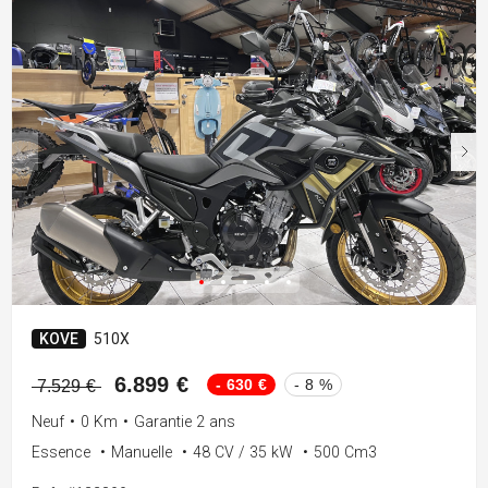
KOVE
510X
6.899 €
- 630 €
- 8 %
7.529 €
Neuf
•
0 Km
•
Garantie 2 ans
Essence
•
Manuelle
•
48 CV / 35 kW
•
500 Cm3