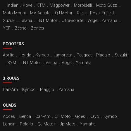
.
Indian
.
Kove
.
KTM
.
Magpower
.
Morbidelli
.
Moto Guzzi
.
Moto Morini
.
MV Agusta
.
QJ Motor
.
Rieju
.
Royal Enfield
.
Suzuki
.
Talaria
.
TNT Motor
.
Ultraviolette
.
Voge
.
Yamaha
.
YCF
.
Zeeho
.
Zontes
SCOOTERS
Aprilia
.
Honda
.
Kymco
.
Lambretta
.
Peugeot
.
Piaggio
.
Suzuki
.
SYM
.
TNT Motor
.
Vespa
.
Voge
.
Yamaha
3 ROUES
Can-Am
.
Kymco
.
Piaggio
.
Yamaha
QUADS
Aodes
.
Benda
.
Can-Am
.
CF Moto
.
Goes
.
Kayo
.
Kymco
.
Loncin
.
Polaris
.
QJ Motor
.
Up Moto
.
Yamaha