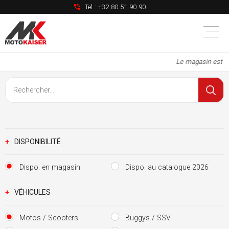
Tel :
+32 80 51 90 90
Le magasin est à 
+
DISPONIBILITÉ
Dispo. en magasin
Dispo. au catalogue 2026
+
VÉHICULES
Motos / Scooters
Buggys / SSV