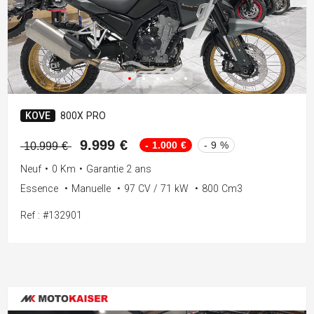
KOVE
800X PRO
9.999 €
- 1.000 €
- 9 %
10.999 €
Neuf
•
0 Km
•
Garantie 2 ans
Essence
•
Manuelle
•
97 CV / 71 kW
•
800 Cm3
Ref : #132901