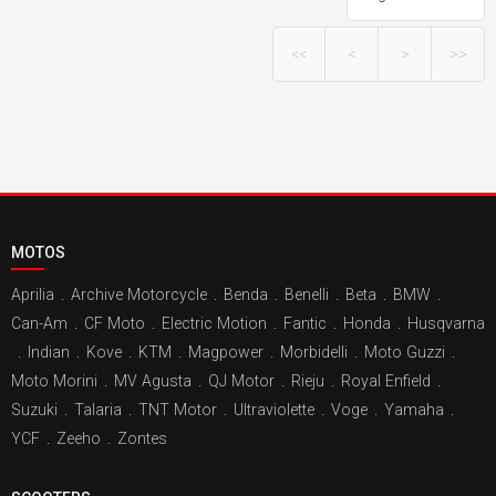
<<
<
>
>>
MOTOS
Aprilia
.
Archive Motorcycle
.
Benda
.
Benelli
.
Beta
.
BMW
.
Can-Am
.
CF Moto
.
Electric Motion
.
Fantic
.
Honda
.
Husqvarna
.
Indian
.
Kove
.
KTM
.
Magpower
.
Morbidelli
.
Moto Guzzi
.
Moto Morini
.
MV Agusta
.
QJ Motor
.
Rieju
.
Royal Enfield
.
Suzuki
.
Talaria
.
TNT Motor
.
Ultraviolette
.
Voge
.
Yamaha
.
YCF
.
Zeeho
.
Zontes