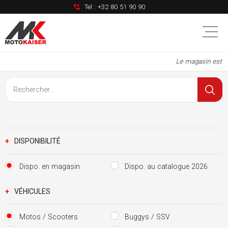
Tel :
+32 80 51 90 90
Le magasin est à 
+
DISPONIBILITÉ
Dispo. en magasin
Dispo. au catalogue 2026
+
VÉHICULES
Motos / Scooters
Buggys / SSV