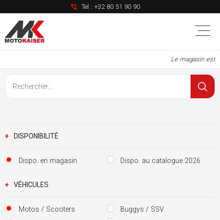
Tel :
+32 80 51 90 90
Le magasin est à
+
DISPONIBILITÉ
Dispo. en magasin
Dispo. au catalogue 2026
+
VÉHICULES
Motos / Scooters
Buggys / SSV