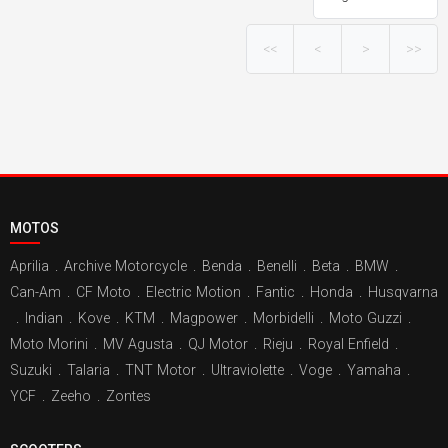
<<
<
>
>>
MOTOS
Aprilia
.
Archive Motorcycle
.
Benda
.
Benelli
.
Beta
.
BMW
.
Can-Am
.
CF Moto
.
Electric Motion
.
Fantic
.
Honda
.
Husqvarna
.
Indian
.
Kove
.
KTM
.
Magpower
.
Morbidelli
.
Moto Guzzi
.
Moto Morini
.
MV Agusta
.
QJ Motor
.
Rieju
.
Royal Enfield
.
Suzuki
.
Talaria
.
TNT Motor
.
Ultraviolette
.
Voge
.
Yamaha
.
YCF
.
Zeeho
.
Zontes