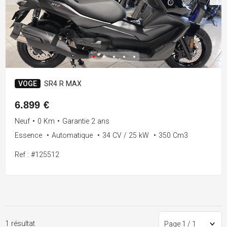
VOGE
SR4 R MAX
6.899 €
Neuf
•
0 Km
•
Garantie 2 ans
Essence
•
Automatique
•
34 CV / 25 kW
•
350 Cm3
Ref : #125512
1 résultat