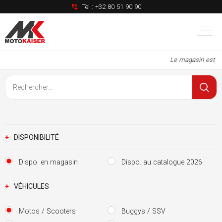
Tel :
+32 80 51 90 90
Le magasin est à 
+
DISPONIBILITÉ
Dispo. en magasin
Dispo. au catalogue 2026
+
VÉHICULES
Motos / Scooters
Buggys / SSV