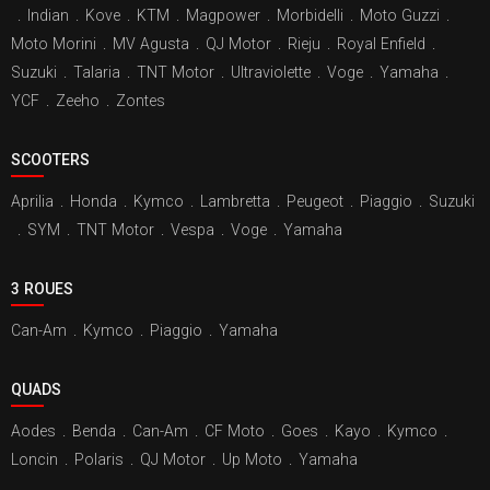
.
Indian
.
Kove
.
KTM
.
Magpower
.
Morbidelli
.
Moto Guzzi
.
Moto Morini
.
MV Agusta
.
QJ Motor
.
Rieju
.
Royal Enfield
.
Suzuki
.
Talaria
.
TNT Motor
.
Ultraviolette
.
Voge
.
Yamaha
.
YCF
.
Zeeho
.
Zontes
SCOOTERS
Aprilia
.
Honda
.
Kymco
.
Lambretta
.
Peugeot
.
Piaggio
.
Suzuki
.
SYM
.
TNT Motor
.
Vespa
.
Voge
.
Yamaha
3 ROUES
Can-Am
.
Kymco
.
Piaggio
.
Yamaha
QUADS
Aodes
.
Benda
.
Can-Am
.
CF Moto
.
Goes
.
Kayo
.
Kymco
.
Loncin
.
Polaris
.
QJ Motor
.
Up Moto
.
Yamaha