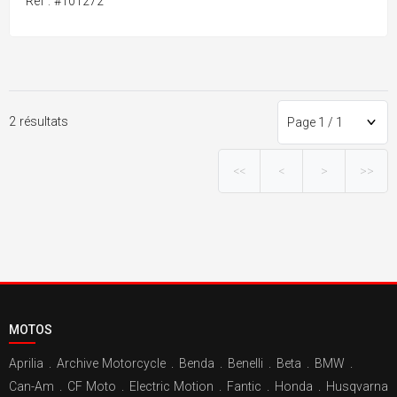
Ref : #101272
2 résultats
<<
<
>
>>
MOTOS
Aprilia
.
Archive Motorcycle
.
Benda
.
Benelli
.
Beta
.
BMW
.
Can-Am
.
CF Moto
.
Electric Motion
.
Fantic
.
Honda
.
Husqvarna