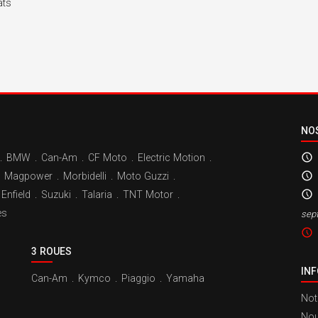
ats
NO
.
BMW
.
Can-Am
.
CF Moto
.
Electric Motion
.
Magpower
.
Morbidelli
.
Moto Guzzi
.
Enfield
.
Suzuki
.
Talaria
.
TNT Motor
.
es
sep
3 ROUES
IN
Can-Am
.
Kymco
.
Piaggio
.
Yamaha
Not
Nou