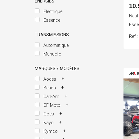
ÉNERGIES
10.
Electrique
Neuf
Essence
Ess
TRANSMISSIONS
Ref 
Automatique
Manuelle
MARQUES / MODÈLES
+
Aodes
+
Benda
+
Can-Am
+
CF Moto
+
Goes
+
Kayo
+
Kymco