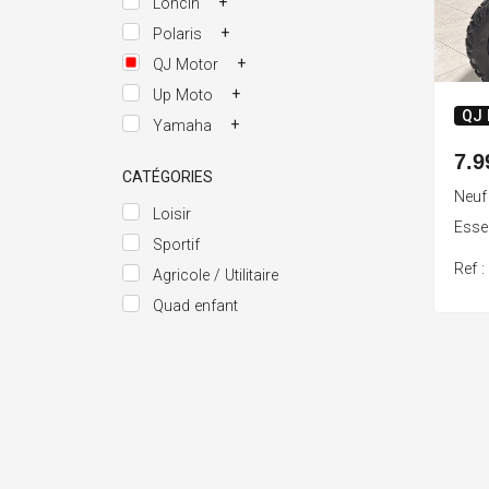
+
Loncin
+
Polaris
+
QJ Motor
+
Up Moto
QJ
+
Yamaha
7.9
CATÉGORIES
Neuf
Loisir
Ess
Sportif
Ref 
Agricole / Utilitaire
Quad enfant