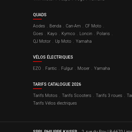
QUADS
Aodes
.
Benda
.
Can-Am
.
CF Moto
.
Goes
.
Kayo
.
Kymco
.
Loncin
.
Polaris
.
QJ Motor
.
Up Moto
.
Yamaha
VÉLOS ÉLECTRIQUES
EZO
.
Fantic
.
Fulgur
.
Moser
.
Yamaha
TARIFS CATALOGUE 2026
Tarifs Motos
.
Tarifs Scooters
.
Tarifs 3 roues
.
Ta
Tarifs Vélos électriques
SPRL PHILIPPE KAISER
.
2, rue du Roy | B-6670 Lime