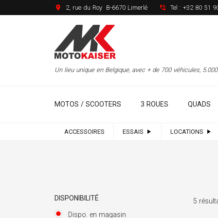
2, rue du Roy B-6670 Limerlé
Tel :
+32 80 51 9
Un lieu unique en Belgique, avec + de 700 véhicules, 5.0
MOTOS / SCOOTERS
3 ROUES
QUADS
ACCESSOIRES
ESSAIS
LOCATIONS
DISPONIBILITÉ
5 résult
Dispo. en magasin