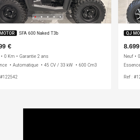
 MOTOR
SFA 600 Naked T3b
QJ MO
99 €
8.699
•
0 Km
•
Garantie 2 ans
Neuf
•
ence
•
Automatique
•
45 CV / 33 kW
•
600 Cm3
Essenc
: #122542
Ref : #