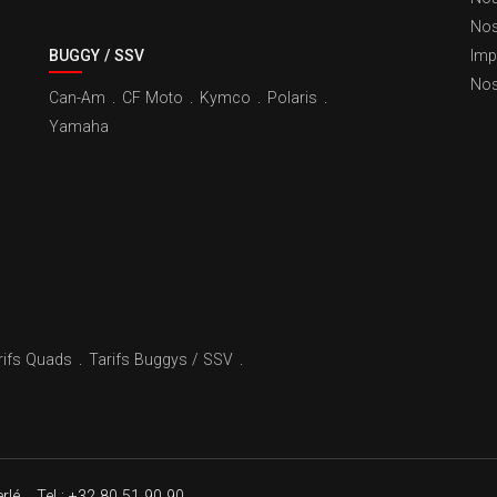
Nos
BUGGY / SSV
Imp
Nos
Can-Am
.
CF Moto
.
Kymco
.
Polaris
.
Yamaha
rifs Quads
.
Tarifs Buggys / SSV
.
rlé
.
Tel : +32 80 51 90 90