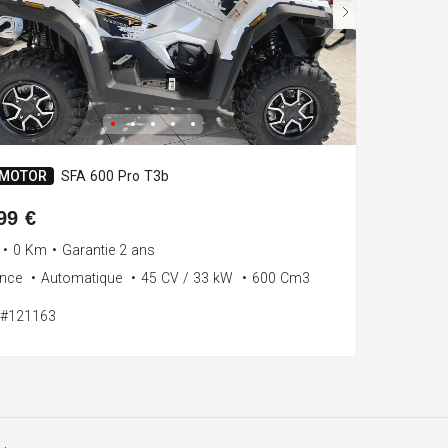
 MOTOR
SFA 600 Pro T3b
99 €
•
0 Km
•
Garantie 2 ans
ence
•
Automatique
•
45 CV / 33 kW
•
600 Cm3
: #121163