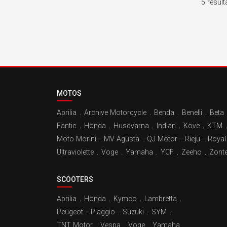
5 résult
MOTOS
Aprilia
.
Archive Motorcycle
.
Benda
.
Benelli
.
Beta
Fantic
.
Honda
.
Husqvarna
.
Indian
.
Kove
.
KTM
.
Moto Morini
.
MV Agusta
.
QJ Motor
.
Rieju
.
Royal 
Ultraviolette
.
Voge
.
Yamaha
.
YCF
.
Zeeho
.
Zont
SCOOTERS
Aprilia
.
Honda
.
Kymco
.
Lambretta
.
Peugeot
.
Piaggio
.
Suzuki
.
SYM
.
TNT Motor
.
Vespa
.
Voge
.
Yamaha