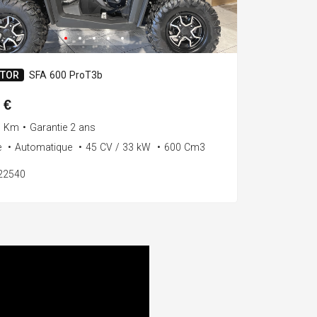
TOR
SFA 600 ProT3b
 €
0 Km
•
Garantie 2 ans
e
•
Automatique
•
45 CV / 33 kW
•
600 Cm3
122540