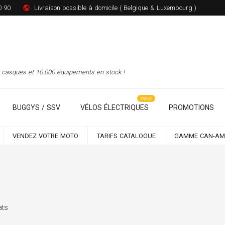
0 90
Livraison possible à domicile ( Belgique & Luxembourg )
00 casques et 10.000 équipements en stock !
BUGGYS / SSV
VÉLOS ÉLECTRIQUES
PROMOTIONS
VENDEZ VOTRE MOTO
TARIFS CATALOGUE
GAMME CAN-AM
ats