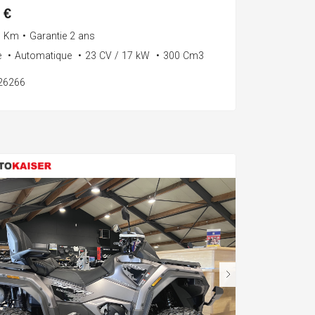
 €
0 Km
•
Garantie 2 ans
e
•
Automatique
•
23 CV / 17 kW
•
300 Cm3
126266