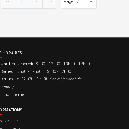
<<
<
>
>>
S HORAIRES
Mardi au vendredi
: 9h30 - 12h30 | 13h30 - 18h30
Samedi
: 9h30 - 12h30 | 13h30 - 17h00
Dimanche
: 13h30 - 17h00
( de mi-janvier à fin
tembre )
Lundi
: fermé
FORMATIONS
re société
s contacter