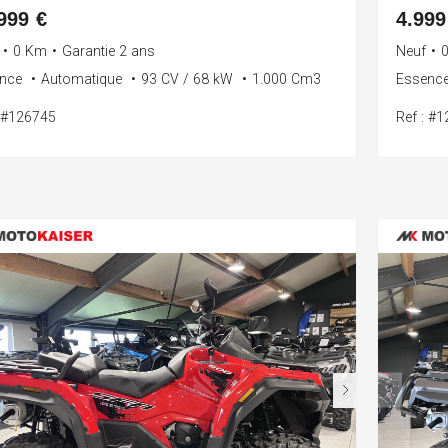
999 €
4.999
•
0 Km
•
Garantie 2 ans
Neuf
•
ence
•
Automatique
•
93 CV / 68 kW
•
1.000 Cm3
Essenc
: #126745
Ref : #