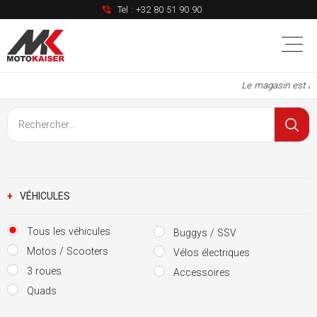
Tel :
+32 80 51 90 90
Le magasin est à 
+
VÉHICULES
Tous les véhicules
Buggys / SSV
Motos / Scooters
Vélos électriques
3 roues
Accessoires
Quads