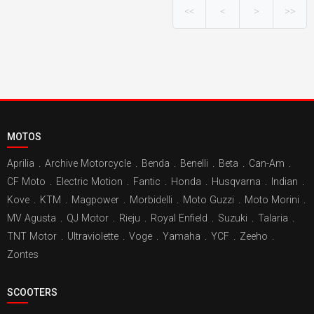
<<
<
>
>>
MOTOS
Aprilia
.
Archive Motorcycle
.
Benda
.
Benelli
.
Beta
.
Can-Am
.
CF Moto
.
Electric Motion
.
Fantic
.
Honda
.
Husqvarna
.
Indian
.
Kove
.
KTM
.
Magpower
.
Morbidelli
.
Moto Guzzi
.
Moto Morini
.
MV Agusta
.
QJ Motor
.
Rieju
.
Royal Enfield
.
Suzuki
.
Talaria
.
TNT Motor
.
Ultraviolette
.
Voge
.
Yamaha
.
YCF
.
Zeeho
.
Zontes
SCOOTERS