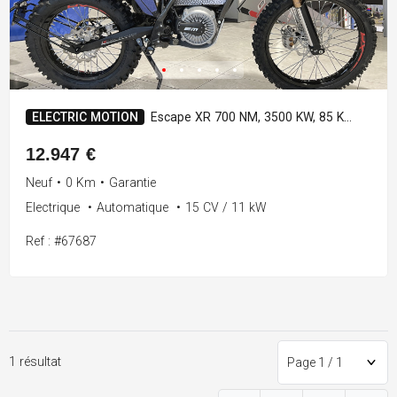
ELECTRIC MOTION
Escape XR 700 NM, 3500 KW, 85 KM/H, Autonomie 88 km, embrayage
12.947 €
Neuf
•
0 Km
•
Garantie
Electrique
•
Automatique
•
15 CV / 11 kW
Ref : #67687
1 résultat