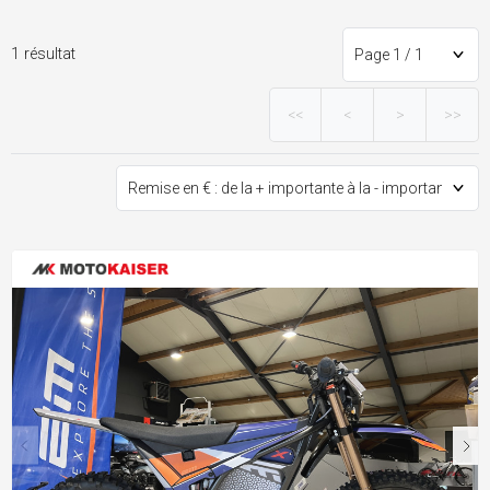
1 résultat
<<
<
>
>>