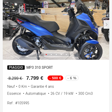
PIAGGIO
MP3 310 SPORT
7.799 €
- 500 €
- 6 %
8.299 €
Neuf
•
0 Km
•
Garantie 4 ans
Essence
•
Automatique
•
26 CV / 19 kW
•
300 Cm3
Ref : #105995