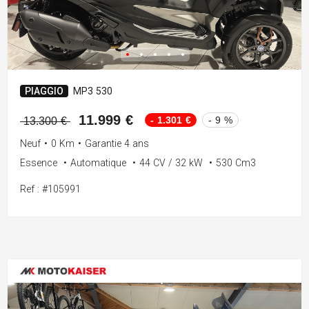
PIAGGIO
MP3 530
11.999 €
- 1.301 €
- 9 %
13.300 €
Neuf
•
0 Km
•
Garantie 4 ans
Essence
•
Automatique
•
44 CV / 32 kW
•
530 Cm3
Ref : #105991