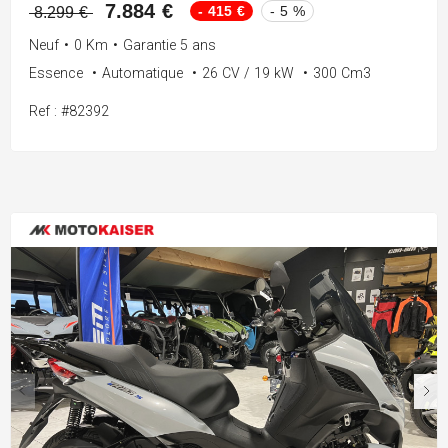
7.884 €
- 415 €
- 5 %
8.299 €
Neuf
•
0 Km
•
Garantie 5 ans
Essence
•
Automatique
•
26 CV / 19 kW
•
300 Cm3
Ref : #82392