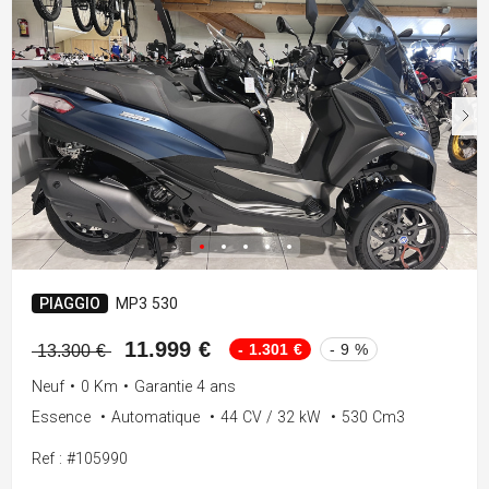
PIAGGIO
MP3 530
11.999 €
- 1.301 €
- 9 %
13.300 €
Neuf
•
0 Km
•
Garantie 4 ans
Essence
•
Automatique
•
44 CV / 32 kW
•
530 Cm3
Ref : #105990