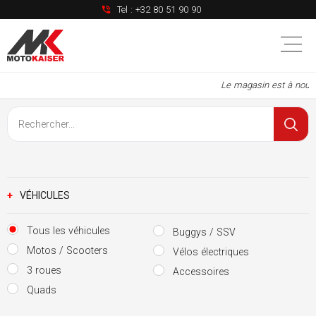
Tel :
+32 80 51 90 90
Le magasin est à nouveau ou
+
VÉHICULES
Tous les véhicules
Buggys / SSV
Motos / Scooters
Vélos électriques
3 roues
Accessoires
Quads