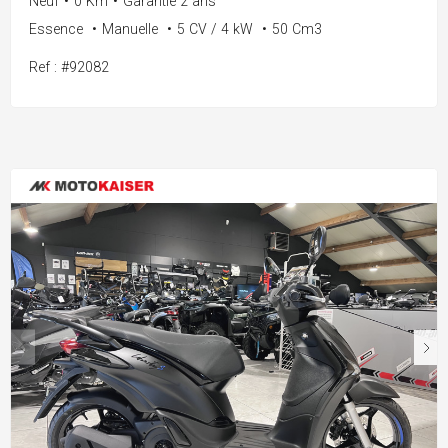
Neuf
•
0 Km
•
Garantie 2 ans
Essence
•
Manuelle
•
5 CV / 4 kW
•
50 Cm3
Ref : #92082