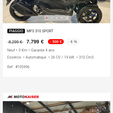
PIAGGIO
MP3 310 SPORT
7.799 €
- 500 €
- 6 %
8.299 €
Neuf
•
0 Km
•
Garantie 4 ans
Essence
•
Automatique
•
26 CV / 19 kW
•
310 Cm3
Ref : #105996