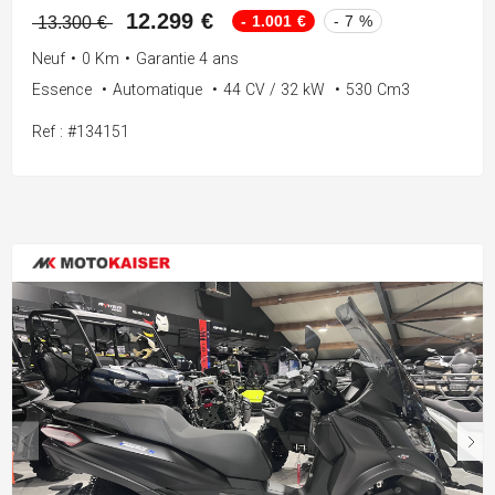
12.299 €
- 1.001 €
- 7 %
13.300 €
Neuf
•
0 Km
•
Garantie 4 ans
Essence
•
Automatique
•
44 CV / 32 kW
•
530 Cm3
Ref : #134151