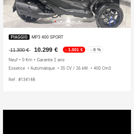
PIAGGIO
MP3 400 SPORT
10.299 €
- 1.001 €
- 8 %
11.300 €
Neuf
•
0 Km
•
Garantie 2 ans
Essence
•
Automatique
•
35 CV / 26 kW
•
400 Cm3
Ref : #134148