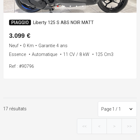
PIAGGIO
Liberty 125 S ABS NOIR MATT
3.099 €
Neuf
•
0 Km
•
Garantie 4 ans
Essence
•
Automatique
•
11 CV / 8 kW
•
125 Cm3
Ref : #90796
17 résultats
<<
<
>
>>