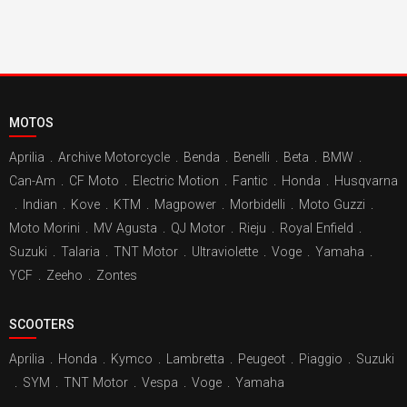
MOTOS
Aprilia
.
Archive Motorcycle
.
Benda
.
Benelli
.
Beta
.
BMW
.
Can-Am
.
CF Moto
.
Electric Motion
.
Fantic
.
Honda
.
Husqvarna
.
Indian
.
Kove
.
KTM
.
Magpower
.
Morbidelli
.
Moto Guzzi
.
Moto Morini
.
MV Agusta
.
QJ Motor
.
Rieju
.
Royal Enfield
.
Suzuki
.
Talaria
.
TNT Motor
.
Ultraviolette
.
Voge
.
Yamaha
.
YCF
.
Zeeho
.
Zontes
SCOOTERS
Aprilia
.
Honda
.
Kymco
.
Lambretta
.
Peugeot
.
Piaggio
.
Suzuki
.
SYM
.
TNT Motor
.
Vespa
.
Voge
.
Yamaha