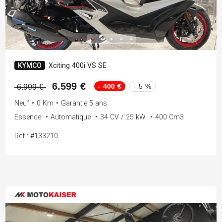
KYMCO
Xciting 400i VS SE
6.599 €
- 400 €
- 5 %
6.999 €
Neuf
•
0 Km
•
Garantie 5 ans
Essence
•
Automatique
•
34 CV / 25 kW
•
400 Cm3
Ref : #133210