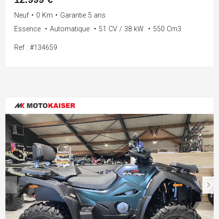
Neuf
•
0 Km
•
Garantie 5 ans
Essence
•
Automatique
•
51 CV / 38 kW
•
550 Cm3
Ref : #134659