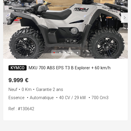
KYMCO
MXU 700 ABS EPS T3 B Explorer + 60 km/h
9.999 €
Neuf
•
0 Km
•
Garantie 2 ans
Essence
•
Automatique
•
40 CV / 29 kW
•
700 Cm3
Ref : #130642