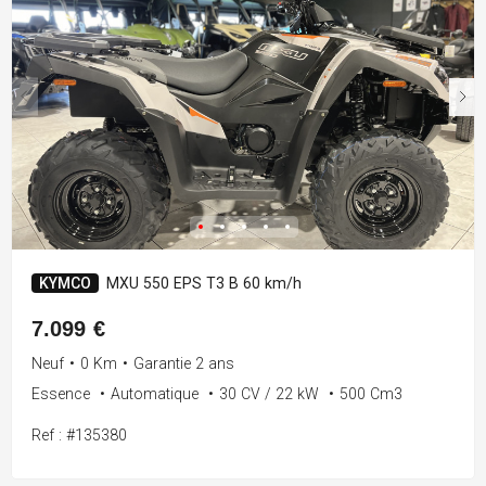
KYMCO
MXU 550 EPS T3 B 60 km/h
7.099 €
Neuf
•
0 Km
•
Garantie 2 ans
Essence
•
Automatique
•
30 CV / 22 kW
•
500 Cm3
Ref : #135380