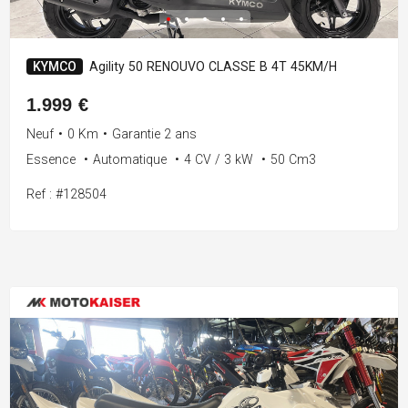
KYMCO
Agility 50 RENOUVO CLASSE B 4T 45KM/H
1.999 €
Neuf
•
0 Km
•
Garantie 2 ans
Essence
•
Automatique
•
4 CV / 3 kW
•
50 Cm3
Ref : #128504