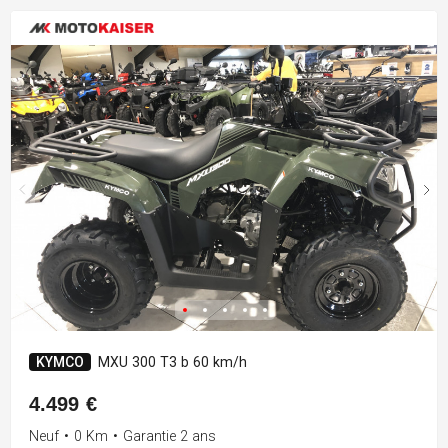
KYMCO
MXU 300 T3 b 60 km/h
4.499 €
Neuf
•
0 Km
•
Garantie 2 ans