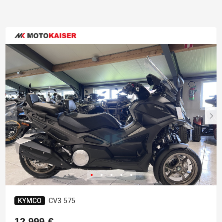
KYMCO
CV3 575
12.999 €