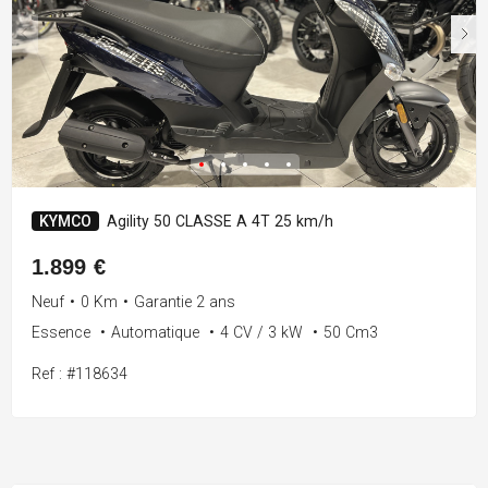
KYMCO
Agility 50 CLASSE A 4T 25 km/h
1.899 €
Neuf
•
0 Km
•
Garantie 2 ans
Essence
•
Automatique
•
4 CV / 3 kW
•
50 Cm3
Ref : #118634