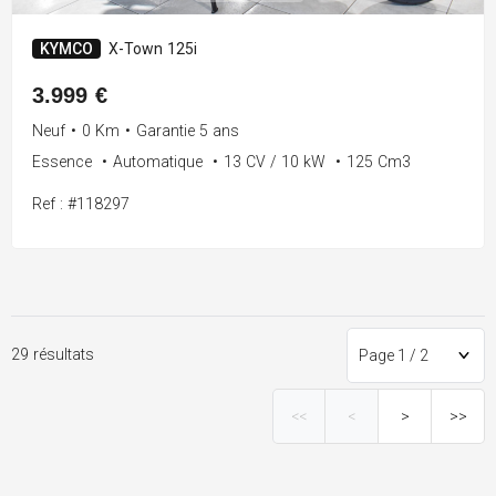
KYMCO
X-Town 125i
3.999 €
Neuf
•
0 Km
•
Garantie 5 ans
Essence
•
Automatique
•
13 CV / 10 kW
•
125 Cm3
Ref : #118297
29 résultats
<<
<
>
>>