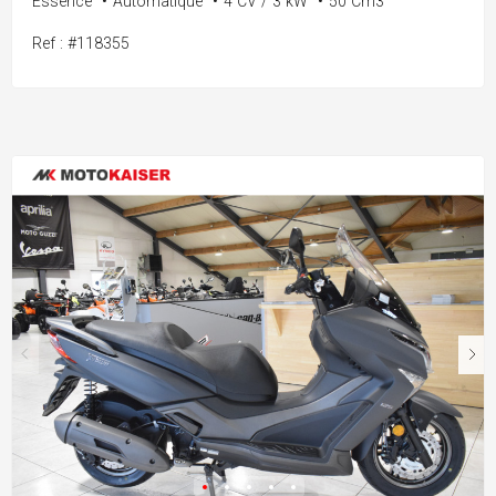
Essence
•
Automatique
•
4 CV / 3 kW
•
50 Cm3
Ref : #118355