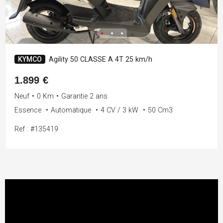
KYMCO
Agility 50 CLASSE A 4T 25 km/h
1.899 €
Neuf
•
0 Km
•
Garantie 2 ans
Essence
•
Automatique
•
4 CV / 3 kW
•
50 Cm3
Ref : #135419