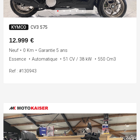
KYMCO
CV3 575
12.999 €
Neuf
•
0 Km
•
Garantie 5 ans
Essence
•
Automatique
•
51 CV / 38 kW
•
550 Cm3
Ref : #130943