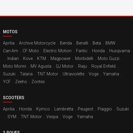
MOTOS
Aprilia
.
Archive Motorcycle
.
Benda
.
Benelli
.
Beta
.
BMW
.
Can-Am
.
CF Moto
.
Electric Motion
.
Fantic
.
Honda
.
Husqvarna
.
Indian
.
Kove
.
KTM
.
Magpower
.
Morbidelli
.
Moto Guzzi
.
Moto Morini
.
MV Agusta
.
QJ Motor
.
Rieju
.
Royal Enfield
.
Suzuki
.
Talaria
.
TNT Motor
.
Ultraviolette
.
Voge
.
Yamaha
.
YCF
.
Zeeho
.
Zontes
SCOOTERS
Aprilia
.
Honda
.
Kymco
.
Lambretta
.
Peugeot
.
Piaggio
.
Suzuki
.
SYM
.
TNT Motor
.
Vespa
.
Voge
.
Yamaha
3 ROUES