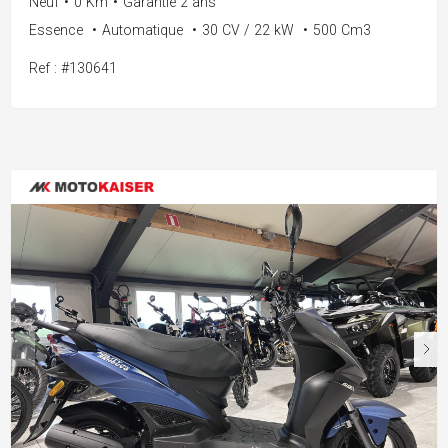
Neuf
•
0 Km
•
Garantie 2 ans
Essence
•
Automatique
•
30 CV / 22 kW
•
500 Cm3
Ref : #130641