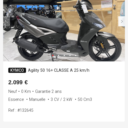
KYMCO
Agility 50 16+ CLASSE A 25 km/h
2.099 €
Neuf
•
0 Km
•
Garantie 2 ans
Essence
•
Manuelle
•
3 CV / 2 kW
•
50 Cm3
Ref : #132645