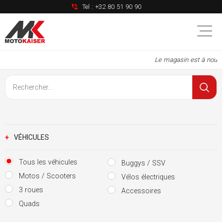
Tel :
+32 80 51 90 90
Le magasin est à nouveau ouv
+
VÉHICULES
Tous les véhicules
Buggys / SSV
Motos / Scooters
Vélos électriques
3 roues
Accessoires
Quads