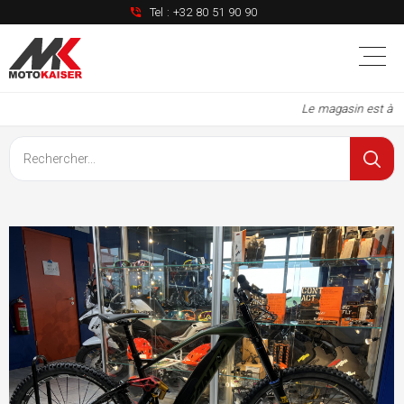
Tel :
+32 80 51 90 90
Le magasin est à no