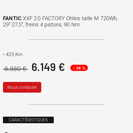
FANTIC
XXF 2.0 FACTORY Öhlins taille M 720Wh,
29''-27,5'', freins 4 pistons, 90 Nm
•
423 Km
6.149 €
9.990 €
- 38 %
Nous contacter
CARACTÉRISTIQUES