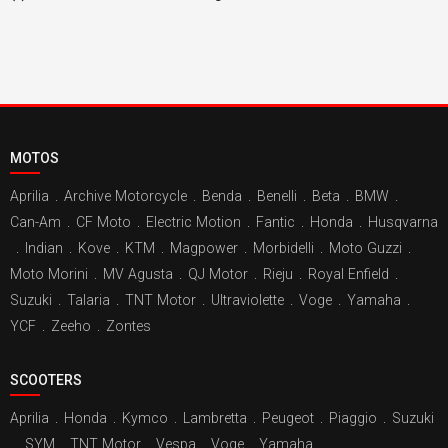
MOTOS
Aprilia
.
Archive Motorcycle
.
Benda
.
Benelli
.
Beta
.
BMW
.
Can-Am
.
CF Moto
.
Electric Motion
.
Fantic
.
Honda
.
Husqvarna
.
Indian
.
Kove
.
KTM
.
Magpower
.
Morbidelli
.
Moto Guzzi
.
Moto Morini
.
MV Agusta
.
QJ Motor
.
Rieju
.
Royal Enfield
.
Suzuki
.
Talaria
.
TNT Motor
.
Ultraviolette
.
Voge
.
Yamaha
.
YCF
.
Zeeho
.
Zontes
SCOOTERS
Aprilia
.
Honda
.
Kymco
.
Lambretta
.
Peugeot
.
Piaggio
.
Suzuki
.
SYM
.
TNT Motor
.
Vespa
.
Voge
.
Yamaha