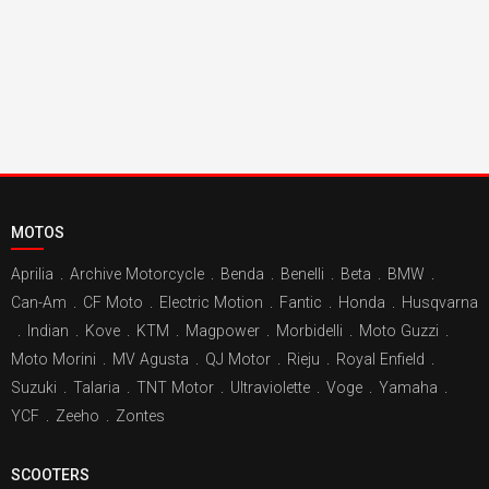
MOTOS
Aprilia
.
Archive Motorcycle
.
Benda
.
Benelli
.
Beta
.
BMW
.
Can-Am
.
CF Moto
.
Electric Motion
.
Fantic
.
Honda
.
Husqvarna
.
Indian
.
Kove
.
KTM
.
Magpower
.
Morbidelli
.
Moto Guzzi
.
Moto Morini
.
MV Agusta
.
QJ Motor
.
Rieju
.
Royal Enfield
.
Suzuki
.
Talaria
.
TNT Motor
.
Ultraviolette
.
Voge
.
Yamaha
.
YCF
.
Zeeho
.
Zontes
SCOOTERS