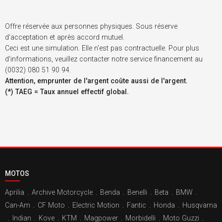
Offre réservée aux personnes physiques. Sous réserve
d'acceptation et après accord mutuel.
Ceci est une simulation. Elle n'est pas contractuelle. Pour plus
d'informations, veuillez contacter notre service financement au
(0032) 080 51 90 94.
Attention, emprunter de l'argent coûte aussi de l'argent.
(*) TAEG = Taux annuel effectif global.
MOTOS
Aprilia
.
Archive Motorcycle
.
Benda
.
Benelli
.
Beta
.
BMW
.
Can-Am
.
CF Moto
.
Electric Motion
.
Fantic
.
Honda
.
Husqvarna
.
Indian
.
Kove
.
KTM
.
Magpower
.
Morbidelli
.
Moto Guzzi
.