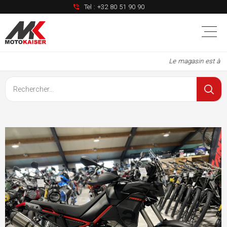
Tel :
+32 80 51 90 90
Le magasin est à no