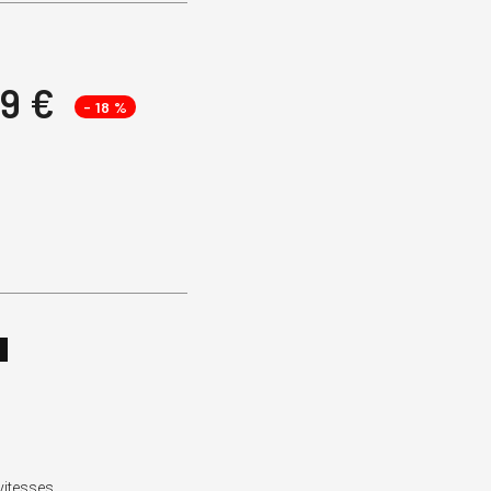
9 €
- 18 %
vitesses