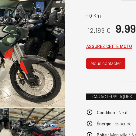
•
0 Km
9.99
12.199 €
ASSUREZ CETTE MOTO
Nous contacter
CARACTÉRISTIQUES
Condition :
Neuf
Énergie :
Essence
Boîte :
Manuelle / 6 