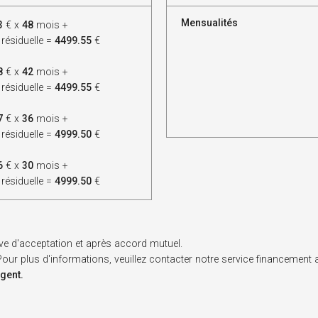
Mensualités
3
€ x
48
mois +
 résiduelle =
4499.55
€
8
€ x
42
mois +
 résiduelle =
4499.55
€
7
€ x
36
mois +
 résiduelle =
4999.50
€
6
€ x
30
mois +
 résiduelle =
4999.50
€
ve d'acceptation et après accord mutuel.
. Pour plus d'informations, veuillez contacter notre service financement
rgent.