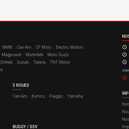
NO
.
BMW
.
Can-Am
.
CF Moto
.
Electric Motion
.
Magpower
.
Morbidelli
.
Moto Guzzi
.
Enfield
.
Suzuki
.
Talaria
.
TNT Motor
.
es
sep
3 ROUES
IN
Can-Am
.
Kymco
.
Piaggio
.
Yamaha
Not
Nou
Nos
BUGGY / SSV
Imp