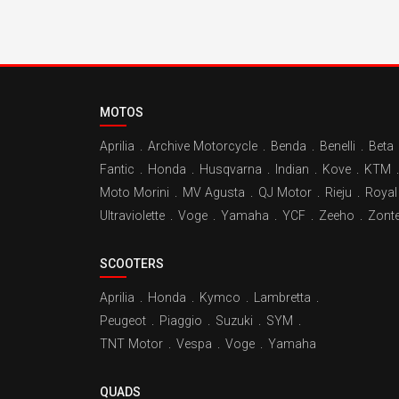
MOTOS
Aprilia
.
Archive Motorcycle
.
Benda
.
Benelli
.
Beta
Fantic
.
Honda
.
Husqvarna
.
Indian
.
Kove
.
KTM
.
Moto Morini
.
MV Agusta
.
QJ Motor
.
Rieju
.
Royal 
Ultraviolette
.
Voge
.
Yamaha
.
YCF
.
Zeeho
.
Zont
SCOOTERS
Aprilia
.
Honda
.
Kymco
.
Lambretta
.
Peugeot
.
Piaggio
.
Suzuki
.
SYM
.
TNT Motor
.
Vespa
.
Voge
.
Yamaha
QUADS