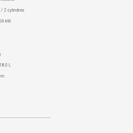
 2 cylindres
 59 kW
g
18.0 L
cm