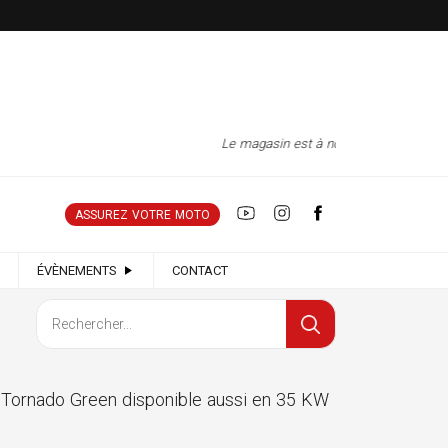
Le magasin est à nouveau ouvert tous le
ASSUREZ VOTRE MOTO
ÉVÈNEMENTS
CONTACT
Tornado Green disponible aussi en 35 KW