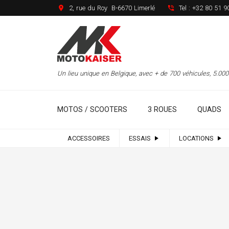
2, rue du Roy B-6670 Limerlé
Tel :
+32 80 51 9
Un lieu unique en Belgique, avec + de 700 véhicules, 5.0
MOTOS / SCOOTERS
3 ROUES
QUADS
ACCESSOIRES
ESSAIS
LOCATIONS