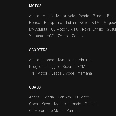
MOTOS
Aprilia
.
Archive Motorcycle
.
Benda
.
Benelli
.
Beta
Honda
.
Husqvarna
.
Indian
.
Kove
.
KTM
.
Magpo
MV Agusta
.
QJ Motor
.
Rieju
.
Royal Enfield
.
Suzuk
Yamaha
.
YCF
.
Zeeho
.
Zontes
SCOOTERS
Aprilia
.
Honda
.
Kymco
.
Lambretta
.
Peugeot
.
Piaggio
.
Suzuki
.
SYM
.
TNT Motor
.
Vespa
.
Voge
.
Yamaha
QUADS
Aodes
.
Benda
.
Can-Am
.
CF Moto
.
Goes
.
Kayo
.
Kymco
.
Loncin
.
Polaris
.
QJ Motor
.
Up Moto
.
Yamaha