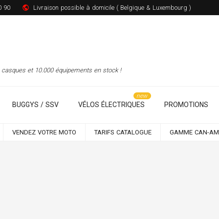
0 90
Livraison possible à domicile ( Belgique & Luxembourg )
00 casques et 10.000 équipements en stock !
BUGGYS / SSV
VÉLOS ÉLECTRIQUES
PROMOTIONS
VENDEZ VOTRE MOTO
TARIFS CATALOGUE
GAMME CAN-AM