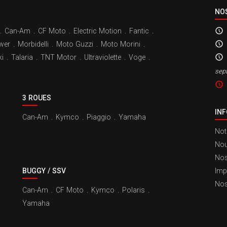
NO
.
Can-Am
.
CF Moto
.
Electric Motion
.
Fantic
.
wer
.
Morbidelli
.
Moto Guzzi
.
Moto Morini
.
i
.
Talaria
.
TNT Motor
.
Ultraviolette
.
Voge
.
sep
3 ROUES
IN
Can-Am
.
Kymco
.
Piaggio
.
Yamaha
Not
Nou
Nos
BUGGY / SSV
Imp
Nos
Can-Am
.
CF Moto
.
Kymco
.
Polaris
.
Yamaha