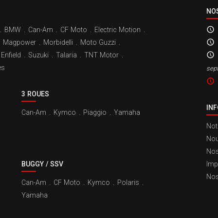
NO
.
BMW
.
Can-Am
.
CF Moto
.
Electric Motion
.
Magpower
.
Morbidelli
.
Moto Guzzi
.
Enfield
.
Suzuki
.
Talaria
.
TNT Motor
.
es
sep
3 ROUES
IN
Can-Am
.
Kymco
.
Piaggio
.
Yamaha
Not
Nou
Nos
BUGGY / SSV
Imp
Nos
Can-Am
.
CF Moto
.
Kymco
.
Polaris
.
Yamaha