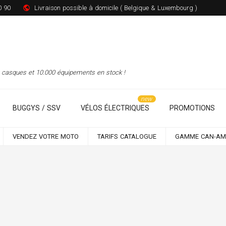
0 90
Livraison possible à domicile ( Belgique & Luxembourg )
00 casques et 10.000 équipements en stock !
BUGGYS / SSV
VÉLOS ÉLECTRIQUES
PROMOTIONS
VENDEZ VOTRE MOTO
TARIFS CATALOGUE
GAMME CAN-AM