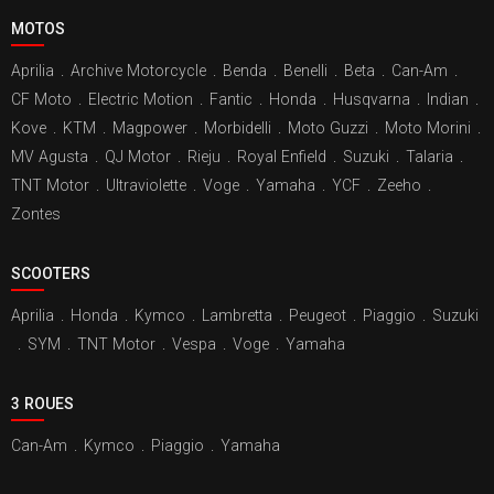
MOTOS
Aprilia
.
Archive Motorcycle
.
Benda
.
Benelli
.
Beta
.
Can-Am
.
CF Moto
.
Electric Motion
.
Fantic
.
Honda
.
Husqvarna
.
Indian
.
Kove
.
KTM
.
Magpower
.
Morbidelli
.
Moto Guzzi
.
Moto Morini
.
MV Agusta
.
QJ Motor
.
Rieju
.
Royal Enfield
.
Suzuki
.
Talaria
.
TNT Motor
.
Ultraviolette
.
Voge
.
Yamaha
.
YCF
.
Zeeho
.
Zontes
SCOOTERS
Aprilia
.
Honda
.
Kymco
.
Lambretta
.
Peugeot
.
Piaggio
.
Suzuki
.
SYM
.
TNT Motor
.
Vespa
.
Voge
.
Yamaha
3 ROUES
Can-Am
.
Kymco
.
Piaggio
.
Yamaha