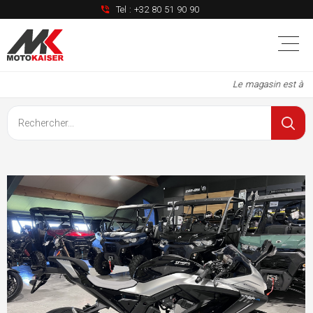
Tel :
+32 80 51 90 90
Le magasin est à nou