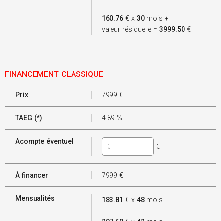
160.76
€ x
30
mois +
valeur résiduelle =
3999.50
€
FINANCEMENT CLASSIQUE
Prix
7999
€
TAEG (*)
4.89
%
Acompte éventuel
€
À financer
7999
€
Mensualités
183.81
€ x
48
mois