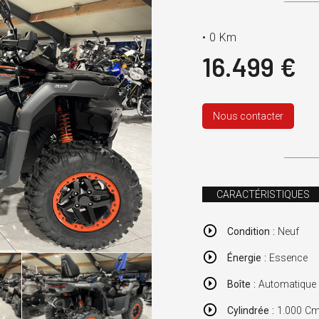
•
0 Km
16.499 €
Nous contacter
CARACTÉRISTIQUES
Condition :
Neuf
Énergie :
Essence
Boîte :
Automatique
Cylindrée :
1.000 Cm3