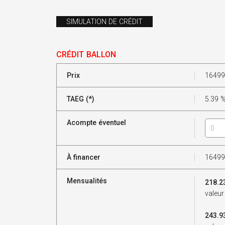
SIMULATION DE CRÉDIT
CRÉDIT BALLON
Prix
16499
TAEG (*)
5.39
Acompte éventuel
À financer
16499
Mensualités
218.2
valeur
243.9