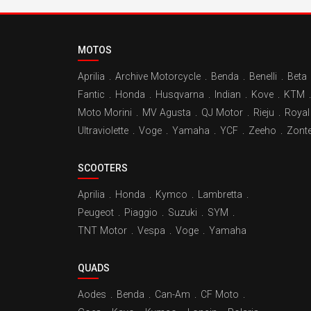
MOTOS
Aprilia
.
Archive Motorcycle
.
Benda
.
Benelli
.
Beta
Fantic
.
Honda
.
Husqvarna
.
Indian
.
Kove
.
KTM
.
Moto Morini
.
MV Agusta
.
QJ Motor
.
Rieju
.
Royal 
Ultraviolette
.
Voge
.
Yamaha
.
YCF
.
Zeeho
.
Zont
SCOOTERS
Aprilia
.
Honda
.
Kymco
.
Lambretta
.
Peugeot
.
Piaggio
.
Suzuki
.
SYM
.
TNT Motor
.
Vespa
.
Voge
.
Yamaha
QUADS
Aodes
.
Benda
.
Can-Am
.
CF Moto
.