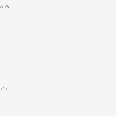
 63 kW
4x4 )