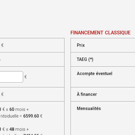
FINANCEMENT CLASSIQUE
€
Prix
%
TAEG (*)
Acompte éventuel
€
€
À financer
Mensualités
3
€ x
60
mois +
 résiduelle =
6599.60
€
3
€ x
48
mois +