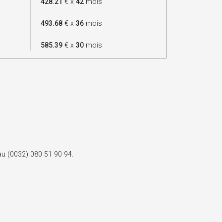
428.21
€ x
42
mois
493.68
€ x
36
mois
585.39
€ x
30
mois
 au (0032) 080 51 90 94.