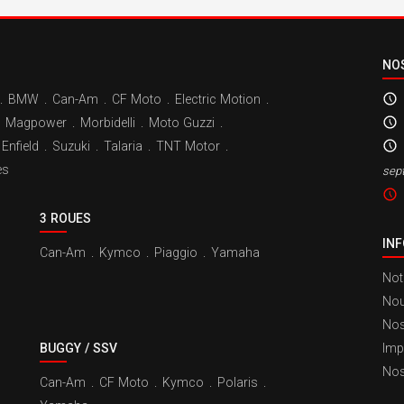
NO
.
BMW
.
Can-Am
.
CF Moto
.
Electric Motion
.
Magpower
.
Morbidelli
.
Moto Guzzi
.
Enfield
.
Suzuki
.
Talaria
.
TNT Motor
.
es
sep
3 ROUES
IN
Can-Am
.
Kymco
.
Piaggio
.
Yamaha
Not
Nou
Nos
BUGGY / SSV
Imp
Nos
Can-Am
.
CF Moto
.
Kymco
.
Polaris
.