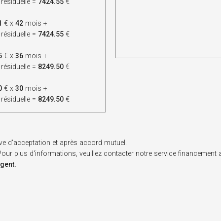
 résiduelle =
7424.55
€
1
€ x
42
mois +
 résiduelle =
7424.55
€
5
€ x
36
mois +
 résiduelle =
8249.50
€
0
€ x
30
mois +
 résiduelle =
8249.50
€
ve d'acceptation et après accord mutuel.
. Pour plus d'informations, veuillez contacter notre service financement
rgent.