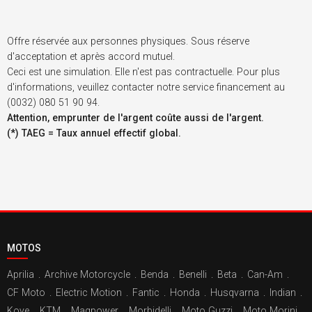
Offre réservée aux personnes physiques. Sous réserve
d'acceptation et après accord mutuel.
Ceci est une simulation. Elle n'est pas contractuelle. Pour plus
d'informations, veuillez contacter notre service financement au
(0032) 080 51 90 94.
Attention, emprunter de l'argent coûte aussi de l'argent.
(*) TAEG = Taux annuel effectif global.
MOTOS
Aprilia
.
Archive Motorcycle
.
Benda
.
Benelli
.
Beta
.
Can-Am
.
CF Moto
.
Electric Motion
.
Fantic
.
Honda
.
Husqvarna
.
Indian
.
Kove
.
KTM
.
Magpower
.
Morbidelli
.
Moto Guzzi
.
Moto Morini
.