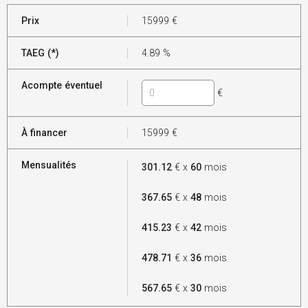
Prix
15999
€
TAEG (*)
4.89
%
Acompte éventuel
€
À financer
15999
€
Mensualités
301.12
€ x
60
mois
367.65
€ x
48
mois
415.23
€ x
42
mois
478.71
€ x
36
mois
567.65
€ x
30
mois