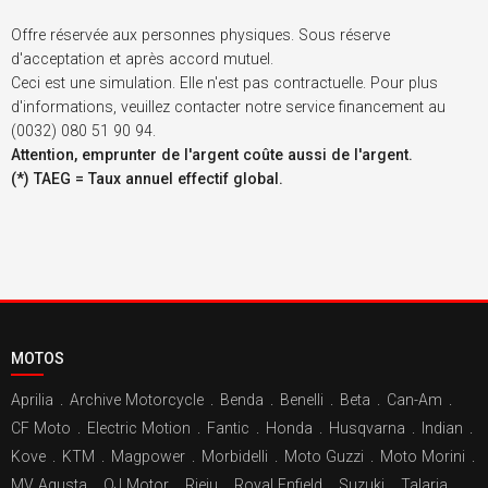
Offre réservée aux personnes physiques. Sous réserve
d'acceptation et après accord mutuel.
Ceci est une simulation. Elle n'est pas contractuelle. Pour plus
d'informations, veuillez contacter notre service financement au
(0032) 080 51 90 94.
Attention, emprunter de l'argent coûte aussi de l'argent.
(*) TAEG = Taux annuel effectif global.
MOTOS
Aprilia
.
Archive Motorcycle
.
Benda
.
Benelli
.
Beta
.
Can-Am
.
CF Moto
.
Electric Motion
.
Fantic
.
Honda
.
Husqvarna
.
Indian
.
Kove
.
KTM
.
Magpower
.
Morbidelli
.
Moto Guzzi
.
Moto Morini
.
MV Agusta
.
QJ Motor
.
Rieju
.
Royal Enfield
.
Suzuki
.
Talaria
.