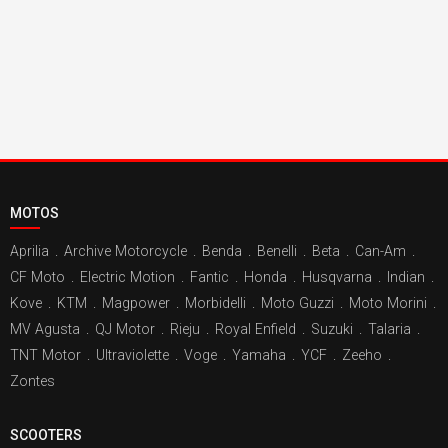
MOTOS
Aprilia
.
Archive Motorcycle
.
Benda
.
Benelli
.
Beta
.
Can-Am
.
CF Moto
.
Electric Motion
.
Fantic
.
Honda
.
Husqvarna
.
Indian
.
Kove
.
KTM
.
Magpower
.
Morbidelli
.
Moto Guzzi
.
Moto Morini
.
MV Agusta
.
QJ Motor
.
Rieju
.
Royal Enfield
.
Suzuki
.
Talaria
.
TNT Motor
.
Ultraviolette
.
Voge
.
Yamaha
.
YCF
.
Zeeho
.
Zontes
SCOOTERS