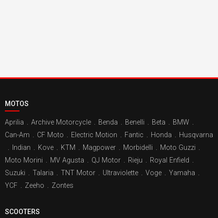
MOTOS
Aprilia
.
Archive Motorcycle
.
Benda
.
Benelli
.
Beta
.
BMW
.
Can-Am
.
CF Moto
.
Electric Motion
.
Fantic
.
Honda
.
Husqvarna
.
Indian
.
Kove
.
KTM
.
Magpower
.
Morbidelli
.
Moto Guzzi
.
Moto Morini
.
MV Agusta
.
QJ Motor
.
Rieju
.
Royal Enfield
.
Suzuki
.
Talaria
.
TNT Motor
.
Ultraviolette
.
Voge
.
Yamaha
.
YCF
.
Zeeho
.
Zontes
SCOOTERS