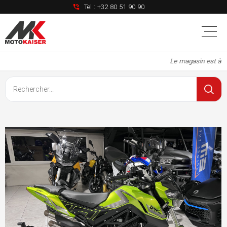
Tel :
+32 80 51 90 90
Le magasin est à no