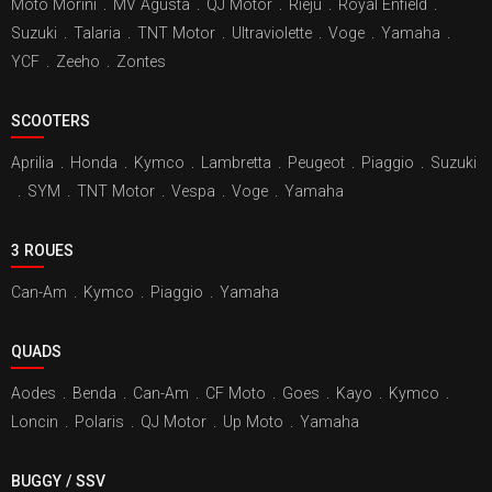
Moto Morini
.
MV Agusta
.
QJ Motor
.
Rieju
.
Royal Enfield
.
Suzuki
.
Talaria
.
TNT Motor
.
Ultraviolette
.
Voge
.
Yamaha
.
YCF
.
Zeeho
.
Zontes
SCOOTERS
Aprilia
.
Honda
.
Kymco
.
Lambretta
.
Peugeot
.
Piaggio
.
Suzuki
.
SYM
.
TNT Motor
.
Vespa
.
Voge
.
Yamaha
3 ROUES
Can-Am
.
Kymco
.
Piaggio
.
Yamaha
QUADS
Aodes
.
Benda
.
Can-Am
.
CF Moto
.
Goes
.
Kayo
.
Kymco
.
Loncin
.
Polaris
.
QJ Motor
.
Up Moto
.
Yamaha
BUGGY / SSV