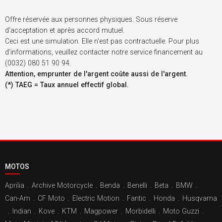
Offre réservée aux personnes physiques. Sous réserve
d'acceptation et après accord mutuel.
Ceci est une simulation. Elle n'est pas contractuelle. Pour plus
d'informations, veuillez contacter notre service financement au
(0032) 080 51 90 94.
Attention, emprunter de l'argent coûte aussi de l'argent.
(*) TAEG = Taux annuel effectif global.
MOTOS
Aprilia
.
Archive Motorcycle
.
Benda
.
Benelli
.
Beta
.
BMW
.
Can-Am
.
CF Moto
.
Electric Motion
.
Fantic
.
Honda
.
Husqvarna
.
Indian
.
Kove
.
KTM
.
Magpower
.
Morbidelli
.
Moto Guzzi
.