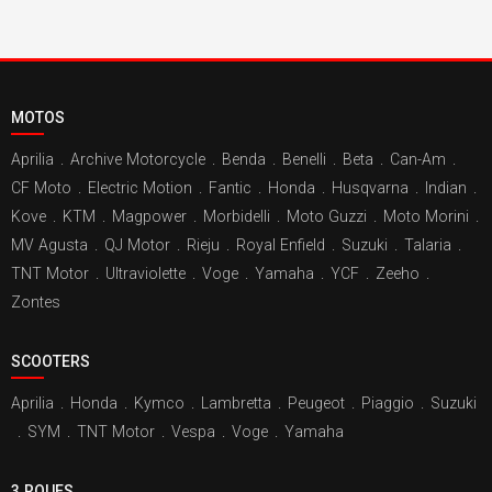
MOTOS
Aprilia
.
Archive Motorcycle
.
Benda
.
Benelli
.
Beta
.
Can-Am
.
CF Moto
.
Electric Motion
.
Fantic
.
Honda
.
Husqvarna
.
Indian
.
Kove
.
KTM
.
Magpower
.
Morbidelli
.
Moto Guzzi
.
Moto Morini
.
MV Agusta
.
QJ Motor
.
Rieju
.
Royal Enfield
.
Suzuki
.
Talaria
.
TNT Motor
.
Ultraviolette
.
Voge
.
Yamaha
.
YCF
.
Zeeho
.
Zontes
SCOOTERS
Aprilia
.
Honda
.
Kymco
.
Lambretta
.
Peugeot
.
Piaggio
.
Suzuki
.
SYM
.
TNT Motor
.
Vespa
.
Voge
.
Yamaha
3 ROUES