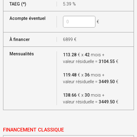
TAEG (*)
5.39
%
Acompte éventuel
€
À financer
6899
€
Mensualités
113.28
€ x
42
mois +
valeur résiduelle =
3104.55
€
119.48
€ x
36
mois +
valeur résiduelle =
3449.50
€
138.66
€ x
30
mois +
valeur résiduelle =
3449.50
€
FINANCEMENT CLASSIQUE