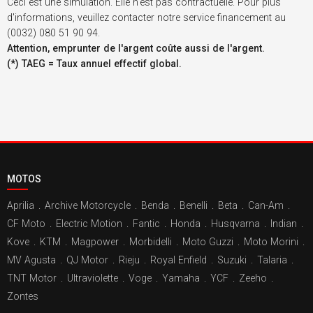
Ceci est une simulation. Elle n'est pas contractuelle. Pour plus
d'informations, veuillez contacter notre service financement au
(0032) 080 51 90 94.
Attention, emprunter de l'argent coûte aussi de l'argent.
(*) TAEG = Taux annuel effectif global.
MOTOS
Aprilia
.
Archive Motorcycle
.
Benda
.
Benelli
.
Beta
.
Can-Am
.
CF Moto
.
Electric Motion
.
Fantic
.
Honda
.
Husqvarna
.
Indian
.
Kove
.
KTM
.
Magpower
.
Morbidelli
.
Moto Guzzi
.
Moto Morini
.
MV Agusta
.
QJ Motor
.
Rieju
.
Royal Enfield
.
Suzuki
.
Talaria
.
TNT Motor
.
Ultraviolette
.
Voge
.
Yamaha
.
YCF
.
Zeeho
.
Zontes