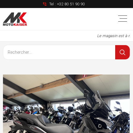
Tel :
+32 80 51 90 90
Le magasin est à nou