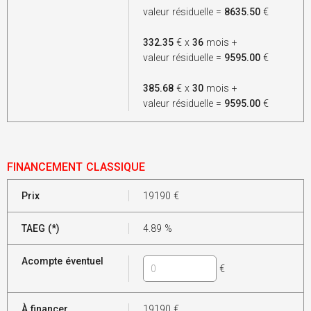
valeur résiduelle =
8635.50
€
332.35
€ x
36
mois +
valeur résiduelle =
9595.00
€
385.68
€ x
30
mois +
valeur résiduelle =
9595.00
€
FINANCEMENT CLASSIQUE
Prix
19190
€
TAEG (*)
4.89
%
Acompte éventuel
€
À financer
19190
€