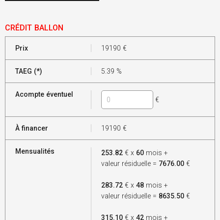
CRÉDIT BALLON
Prix
19190
€
TAEG (*)
5.39
%
Acompte éventuel
€
À financer
19190
€
Mensualités
253.82
€ x
60
mois +
valeur résiduelle =
7676.00
€
283.72
€ x
48
mois +
valeur résiduelle =
8635.50
€
315.10
€ x
42
mois +