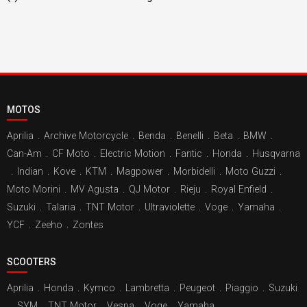
MOTOS
Aprilia
.
Archive Motorcycle
.
Benda
.
Benelli
.
Beta
.
BMW
.
Can-Am
.
CF Moto
.
Electric Motion
.
Fantic
.
Honda
.
Husqvarna
.
Indian
.
Kove
.
KTM
.
Magpower
.
Morbidelli
.
Moto Guzzi
.
Moto Morini
.
MV Agusta
.
QJ Motor
.
Rieju
.
Royal Enfield
.
Suzuki
.
Talaria
.
TNT Motor
.
Ultraviolette
.
Voge
.
Yamaha
.
YCF
.
Zeeho
.
Zontes
SCOOTERS
Aprilia
.
Honda
.
Kymco
.
Lambretta
.
Peugeot
.
Piaggio
.
Suzuki
.
SYM
.
TNT Motor
.
Vespa
.
Voge
.
Yamaha