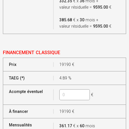
332.35
€ x
36
mois +
valeur résiduelle =
9595.00
€
385.68
€ x
30
mois +
valeur résiduelle =
9595.00
€
FINANCEMENT CLASSIQUE
Prix
19190
€
TAEG (*)
4.89
%
Acompte éventuel
€
À financer
19190
€
Mensualités
361.17
€ x
60
mois