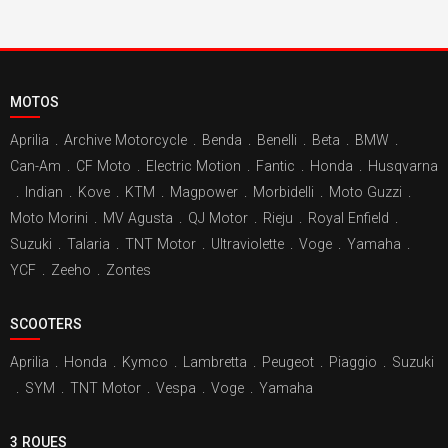
MOTOS
Aprilia
.
Archive Motorcycle
.
Benda
.
Benelli
.
Beta
.
BMW
.
Can-Am
.
CF Moto
.
Electric Motion
.
Fantic
.
Honda
.
Husqvarna
.
Indian
.
Kove
.
KTM
.
Magpower
.
Morbidelli
.
Moto Guzzi
.
Moto Morini
.
MV Agusta
.
QJ Motor
.
Rieju
.
Royal Enfield
.
Suzuki
.
Talaria
.
TNT Motor
.
Ultraviolette
.
Voge
.
Yamaha
.
YCF
.
Zeeho
.
Zontes
SCOOTERS
Aprilia
.
Honda
.
Kymco
.
Lambretta
.
Peugeot
.
Piaggio
.
Suzuki
.
SYM
.
TNT Motor
.
Vespa
.
Voge
.
Yamaha
3 ROUES