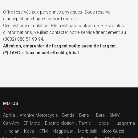
Offre réservée aux personnes physiques. Sous réserve
d'acceptation et après accord mutuel.
Ceci est une simulation. Elle n'est pas contractuelle. Pour plus
d'informations, veuillez contacter notre service financement au
(0032) 080 51 90 94.
Attention, emprunter de l'argent coûte aussi de l'argent.
(*) TAEG = Taux annuel effectif global.
MOTOS
Aprilia
.
Archive Motorcycle
.
Benda
.
Benelli
.
Beta
.
BMW
.
Can-Am
.
CF Moto
.
Electric Motion
.
Fantic
.
Honda
.
Husqvarna
.
Indian
.
Kove
.
KTM
.
Magpower
.
Morbidelli
.
Moto Guzzi
.