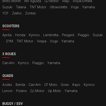
Moto Morini
.
MV Agusta
.
QJ Motor
.
Rieju
.
Royal Enfield
.
Suzuki
.
Talaria
.
TNT Motor
.
Ultraviolette
.
Voge
.
Yamaha
.
YCF
.
Zeeho
.
Zontes
SCOOTERS
Aprilia
.
Honda
.
Kymco
.
Lambretta
.
Peugeot
.
Piaggio
.
Suzuki
.
SYM
.
TNT Motor
.
Vespa
.
Voge
.
Yamaha
3 ROUES
Can-Am
.
Kymco
.
Piaggio
.
Yamaha
QUADS
Aodes
.
Benda
.
Can-Am
.
CF Moto
.
Goes
.
Kayo
.
Kymco
.
Loncin
.
Polaris
.
QJ Motor
.
Up Moto
.
Yamaha
BUGGY / SSV