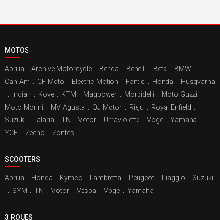
MOTOS
Aprilia
.
Archive Motorcycle
.
Benda
.
Benelli
.
Beta
.
BMW
.
Can-Am
.
CF Moto
.
Electric Motion
.
Fantic
.
Honda
.
Husqvarna
.
Indian
.
Kove
.
KTM
.
Magpower
.
Morbidelli
.
Moto Guzzi
.
Moto Morini
.
MV Agusta
.
QJ Motor
.
Rieju
.
Royal Enfield
.
Suzuki
.
Talaria
.
TNT Motor
.
Ultraviolette
.
Voge
.
Yamaha
.
YCF
.
Zeeho
.
Zontes
SCOOTERS
Aprilia
.
Honda
.
Kymco
.
Lambretta
.
Peugeot
.
Piaggio
.
Suzuki
.
SYM
.
TNT Motor
.
Vespa
.
Voge
.
Yamaha
3 ROUES