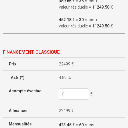
389.66
€ x
36
mois +
valeur résiduelle =
11249.50
€
452.18
€ x
30
mois +
valeur résiduelle =
11249.50
€
FINANCEMENT CLASSIQUE
Prix
22499
€
TAEG (*)
4.89
%
Acompte éventuel
€
À financer
22499
€
Mensualités
423.45
€ x
60
mois