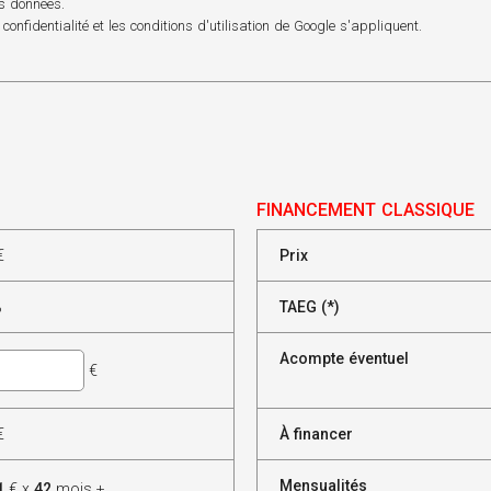
os données.
 confidentialité
et les
conditions d'utilisation
de Google s'appliquent.
FINANCEMENT CLASSIQUE
€
Prix
%
TAEG (*)
Acompte éventuel
€
€
À financer
Mensualités
1
€ x
42
mois +