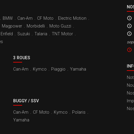
NO
.
BMW
.
Can-Am
.
CF Moto
.
Electric Motion
.
Magpower
.
Morbidelli
.
Moto Guzzi
.
Enfield
.
Suzuki
.
Talaria
.
TNT Motor
.
es
sep
3 ROUES
IN
Can-Am
.
Kymco
.
Piaggio
.
Yamaha
Not
Nou
Nos
BUGGY / SSV
Imp
Nos
Can-Am
.
CF Moto
.
Kymco
.
Polaris
.
Yamaha