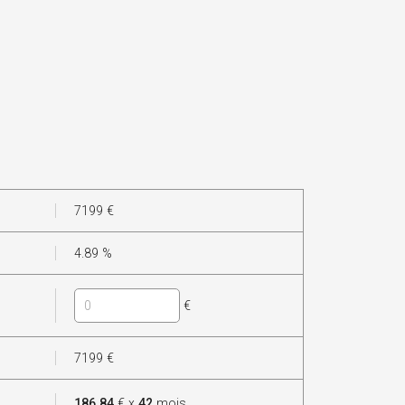
7199
€
4.89
%
€
7199
€
186.84
€ x
42
mois