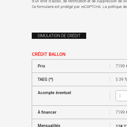
d'un droit d'accès, de rectification et de suppression de v
Ce formulaire est protégé par reCAPTCHA. La
politique de
SIMULATION DE CRÉDIT
CRÉDIT BALLON
Prix
7199
TAEG (*)
5.39
Acompte éventuel
À financer
7199
Mensualités
118.2