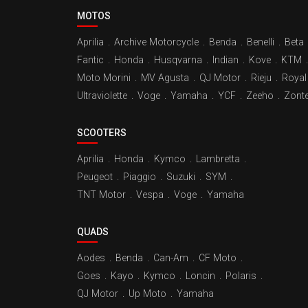
MOTOS
Aprilia
.
Archive Motorcycle
.
Benda
.
Benelli
.
Beta
Fantic
.
Honda
.
Husqvarna
.
Indian
.
Kove
.
KTM
.
Moto Morini
.
MV Agusta
.
QJ Motor
.
Rieju
.
Royal 
Ultraviolette
.
Voge
.
Yamaha
.
YCF
.
Zeeho
.
Zont
SCOOTERS
Aprilia
.
Honda
.
Kymco
.
Lambretta
.
Peugeot
.
Piaggio
.
Suzuki
.
SYM
.
TNT Motor
.
Vespa
.
Voge
.
Yamaha
QUADS
Aodes
.
Benda
.
Can-Am
.
CF Moto
.
Goes
.
Kayo
.
Kymco
.
Loncin
.
Polaris
.
QJ Motor
.
Up Moto
.
Yamaha