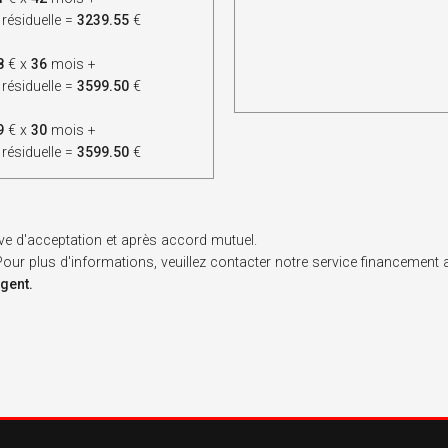
 résiduelle =
3239.55
€
8
€ x
36
mois +
 résiduelle =
3599.50
€
9
€ x
30
mois +
 résiduelle =
3599.50
€
ve d'acceptation et après accord mutuel.
. Pour plus d'informations, veuillez contacter notre service financement
rgent.