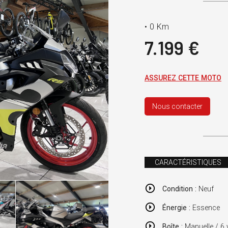
•
0 Km
7.199 €
ASSUREZ CETTE MOTO
Nous contacter
CARACTÉRISTIQUES
Condition :
Neuf
Énergie :
Essence
Boîte :
Manuelle / 6 