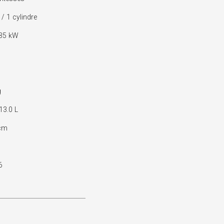
 1 cylindre
 35 kW
g
13.0 L
cm
6