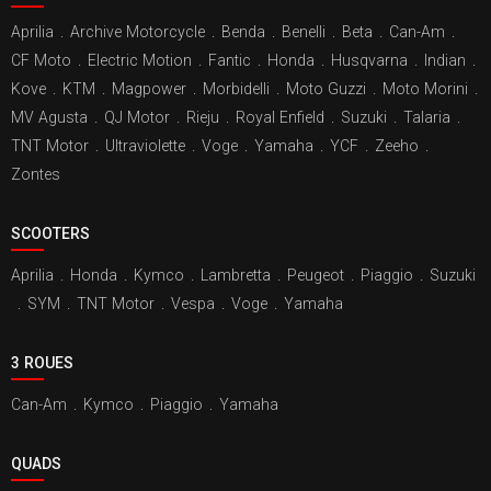
Aprilia
.
Archive Motorcycle
.
Benda
.
Benelli
.
Beta
.
Can-Am
.
CF Moto
.
Electric Motion
.
Fantic
.
Honda
.
Husqvarna
.
Indian
.
Kove
.
KTM
.
Magpower
.
Morbidelli
.
Moto Guzzi
.
Moto Morini
.
MV Agusta
.
QJ Motor
.
Rieju
.
Royal Enfield
.
Suzuki
.
Talaria
.
TNT Motor
.
Ultraviolette
.
Voge
.
Yamaha
.
YCF
.
Zeeho
.
Zontes
SCOOTERS
Aprilia
.
Honda
.
Kymco
.
Lambretta
.
Peugeot
.
Piaggio
.
Suzuki
.
SYM
.
TNT Motor
.
Vespa
.
Voge
.
Yamaha
3 ROUES
Can-Am
.
Kymco
.
Piaggio
.
Yamaha
QUADS