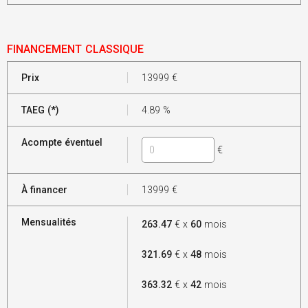
FINANCEMENT CLASSIQUE
Prix
13999
€
TAEG (*)
4.89
%
Acompte éventuel
€
À financer
13999
€
Mensualités
263.47
€ x
60
mois
321.69
€ x
48
mois
363.32
€ x
42
mois