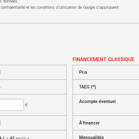
os données.
 confidentialité
et les
conditions d'utilisation
de Google s'appliquent.
FINANCEMENT CLASSIQUE
€
Prix
%
TAEG (*)
Acompte éventuel
€
€
À financer
Mensualités
8
€ x
42
mois +