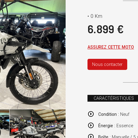
•
0 Km
6.899 €
ASSUREZ CETTE MOTO
Nous contacter
CARACTÉRISTIQUES
Condition :
Neuf
Énergie :
Essence
Boîte :
Manuelle / 5 