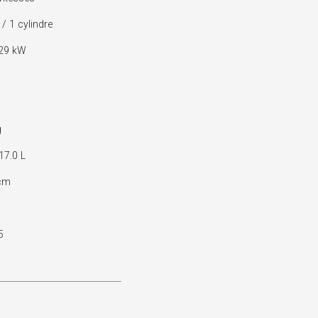
 1 cylindre
 29 kW
g
17.0 L
cm
5