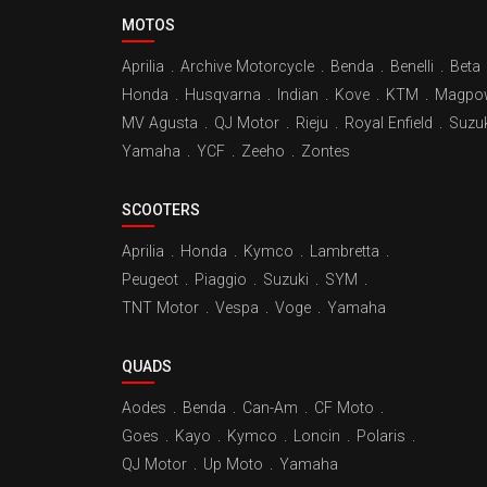
MOTOS
Aprilia
.
Archive Motorcycle
.
Benda
.
Benelli
.
Beta
Honda
.
Husqvarna
.
Indian
.
Kove
.
KTM
.
Magpo
MV Agusta
.
QJ Motor
.
Rieju
.
Royal Enfield
.
Suzuk
Yamaha
.
YCF
.
Zeeho
.
Zontes
SCOOTERS
Aprilia
.
Honda
.
Kymco
.
Lambretta
.
Peugeot
.
Piaggio
.
Suzuki
.
SYM
.
TNT Motor
.
Vespa
.
Voge
.
Yamaha
QUADS
Aodes
.
Benda
.
Can-Am
.
CF Moto
.
Goes
.
Kayo
.
Kymco
.
Loncin
.
Polaris
.
QJ Motor
.
Up Moto
.
Yamaha