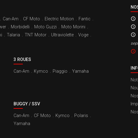
NO
.
Can-Am
.
CF Moto
.
Electric Motion
.
Fantic
.
wer
.
Morbidelli
.
Moto Guzzi
.
Moto Morini
.
i
.
Talaria
.
TNT Motor
.
Ultraviolette
.
Voge
.
sep
3 ROUES
IN
Can-Am
.
Kymco
.
Piaggio
.
Yamaha
Not
Nou
Nos
BUGGY / SSV
Imp
Nos
Can-Am
.
CF Moto
.
Kymco
.
Polaris
.
Yamaha