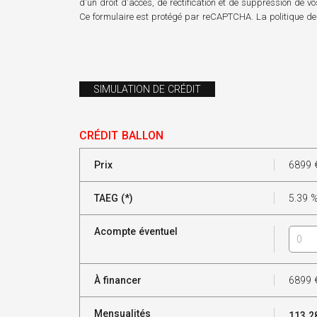
d'un droit d'accès, de rectification et de suppression de v
Ce formulaire est protégé par reCAPTCHA. La
politique de
SIMULATION DE CRÉDIT
CRÉDIT BALLON
Prix
6899
TAEG (*)
5.39
Acompte éventuel
À financer
6899
Mensualités
113.2