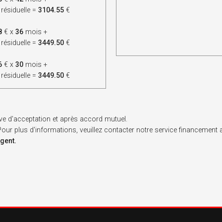
 résiduelle =
3104.55
€
8
€ x
36
mois +
 résiduelle =
3449.50
€
6
€ x
30
mois +
 résiduelle =
3449.50
€
ve d'acceptation et après accord mutuel.
. Pour plus d'informations, veuillez contacter notre service financement
rgent.