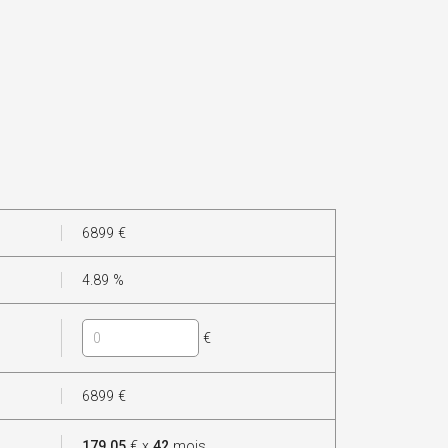
6899
€
4.89
%
€
6899
€
179.05
€ x
42
mois