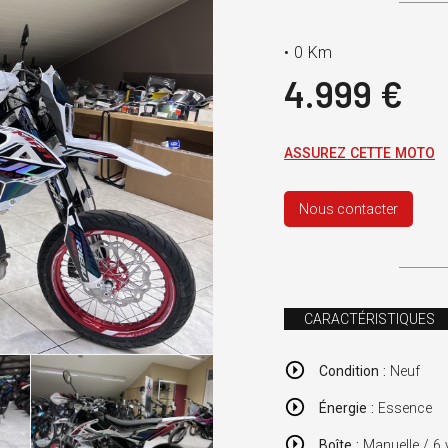
•
0 Km
4.999 €
ASSUREZ CETTE MOTO
Nous contacter
CARACTÉRISTIQUES
Condition :
Neuf
Énergie :
Essence
Boîte :
Manuelle / 6 