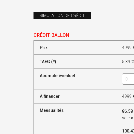
SIMULATION DE CRÉDIT
CRÉDIT BALLON
Prix
4999
TAEG (*)
5.39
Acompte éventuel
À financer
4999
Mensualités
86.58
valeur
100.4