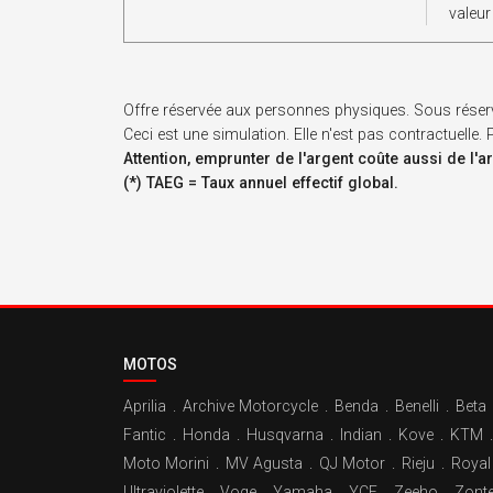
valeur
Offre réservée aux personnes physiques. Sous réser
Ceci est une simulation. Elle n'est pas contractuelle
Attention, emprunter de l'argent coûte aussi de l'a
(*) TAEG = Taux annuel effectif global.
MOTOS
Aprilia
.
Archive Motorcycle
.
Benda
.
Benelli
.
Beta
Fantic
.
Honda
.
Husqvarna
.
Indian
.
Kove
.
KTM
.
Moto Morini
.
MV Agusta
.
QJ Motor
.
Rieju
.
Royal 
Ultraviolette
.
Voge
.
Yamaha
.
YCF
.
Zeeho
.
Zont