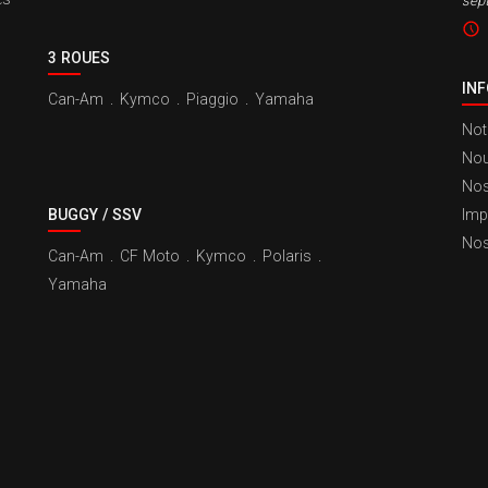
sep
3 ROUES
IN
Can-Am
.
Kymco
.
Piaggio
.
Yamaha
Not
Nou
Nos
BUGGY / SSV
Imp
Nos
Can-Am
.
CF Moto
.
Kymco
.
Polaris
.
Yamaha