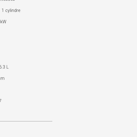
1 cylindre
 kW
6.3 L
cm
7