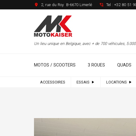
2, rue du Roy B-6670 Limerlé
Tel :
+32 80 51 9
Un lieu unique en Belgique, avec + de 700 véhicules, 5.0
MOTOS / SCOOTERS
3 ROUES
QUADS
ACCESSOIRES
ESSAIS
LOCATIONS