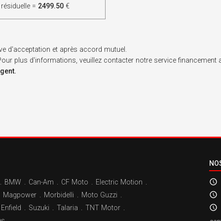
 résiduelle =
2499.50
€
ve d'acceptation et après accord mutuel.
. Pour plus d'informations, veuillez contacter notre service financement
rgent.
NO
.
BMW
.
Can-Am
.
CF Moto
.
Electric Motion
.
Magpower
.
Morbidelli
.
Moto Guzzi
.
Enfield
.
Suzuki
.
Talaria
.
TNT Motor
.
es