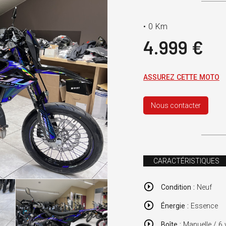
•
0 Km
4.999 €
ASSUREZ CETTE MOTO
Nous contacter
CARACTÉRISTIQUES
Condition :
Neuf
Énergie :
Essence
Boîte :
Manuelle / 6 