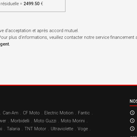
 résiduelle =
2499.50
€
ve d'acceptation et après accord mutuel.
. Pour plus d'informations, veuillez contacter notre service financement
rgent.
NO
.
Can-Am
.
CF Moto
.
Electric Motion
.
Fantic
.
wer
.
Morbidelli
.
Moto Guzzi
.
Moto Morini
.
i
.
Talaria
.
TNT Motor
.
Ultraviolette
.
Voge
.