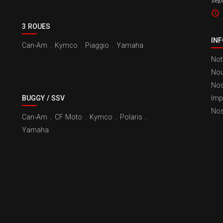
sep
3 ROUES
IN
Can-Am
.
Kymco
.
Piaggio
.
Yamaha
Not
Nou
Nos
BUGGY / SSV
Imp
Nos
Can-Am
.
CF Moto
.
Kymco
.
Polaris
.
Yamaha