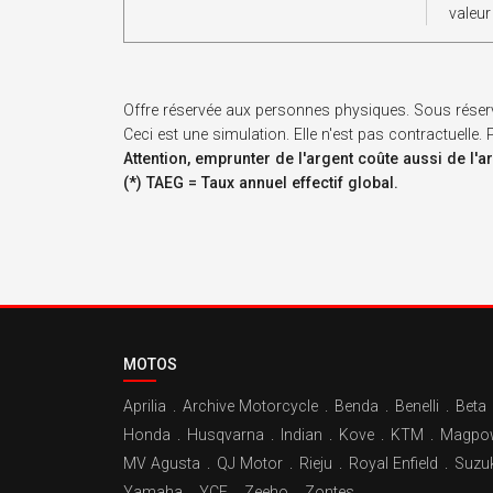
valeur
Offre réservée aux personnes physiques. Sous réser
Ceci est une simulation. Elle n'est pas contractuelle
Attention, emprunter de l'argent coûte aussi de l'a
(*) TAEG = Taux annuel effectif global.
MOTOS
Aprilia
.
Archive Motorcycle
.
Benda
.
Benelli
.
Beta
Honda
.
Husqvarna
.
Indian
.
Kove
.
KTM
.
Magpo
MV Agusta
.
QJ Motor
.
Rieju
.
Royal Enfield
.
Suzuk
Yamaha
.
YCF
.
Zeeho
.
Zontes