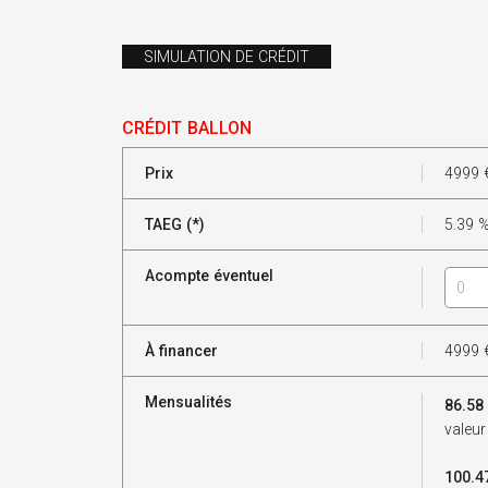
SIMULATION DE CRÉDIT
CRÉDIT BALLON
Prix
4999
TAEG (*)
5.39
Acompte éventuel
À financer
4999
Mensualités
86.58
valeur
100.4