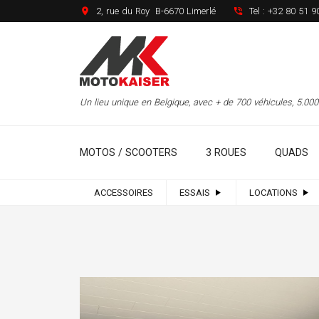
2, rue du Roy B-6670 Limerlé
Tel :
+32 80 51 9
Un lieu unique en Belgique, avec + de 700 véhicules, 5.0
MOTOS / SCOOTERS
3 ROUES
QUADS
ACCESSOIRES
ESSAIS
LOCATIONS