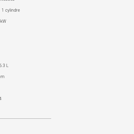
1 cylindre
 kW
6.3 L
cm
4