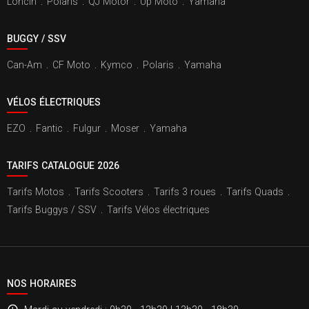
Loncin
.
Polaris
.
QJ Motor
.
Up Moto
.
Yamaha
BUGGY / SSV
Can-Am
.
CF Moto
.
Kymco
.
Polaris
.
Yamaha
VÉLOS ÉLECTRIQUES
EZO
.
Fantic
.
Fulgur
.
Moser
.
Yamaha
TARIFS CATALOGUE 2026
Tarifs Motos
.
Tarifs Scooters
.
Tarifs 3 roues
.
Tarifs Quads
.
Tarifs Buggys / SSV
.
Tarifs Vélos électriques
NOS HORAIRES