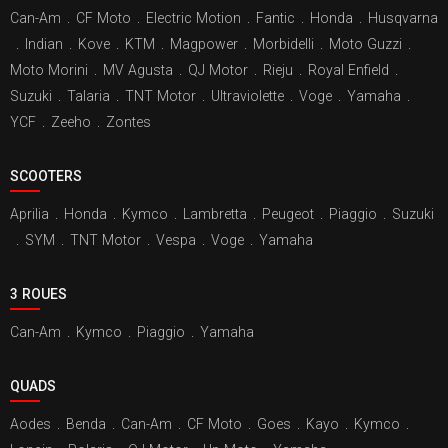
Can-Am
.
CF Moto
.
Electric Motion
.
Fantic
.
Honda
.
Husqvarna
.
Indian
.
Kove
.
KTM
.
Magpower
.
Morbidelli
.
Moto Guzzi
.
Moto Morini
.
MV Agusta
.
QJ Motor
.
Rieju
.
Royal Enfield
.
Suzuki
.
Talaria
.
TNT Motor
.
Ultraviolette
.
Voge
.
Yamaha
.
YCF
.
Zeeho
.
Zontes
SCOOTERS
Aprilia
.
Honda
.
Kymco
.
Lambretta
.
Peugeot
.
Piaggio
.
Suzuki
.
SYM
.
TNT Motor
.
Vespa
.
Voge
.
Yamaha
3 ROUES
Can-Am
.
Kymco
.
Piaggio
.
Yamaha
QUADS
Aodes
.
Benda
.
Can-Am
.
CF Moto
.
Goes
.
Kayo
.
Kymco
.