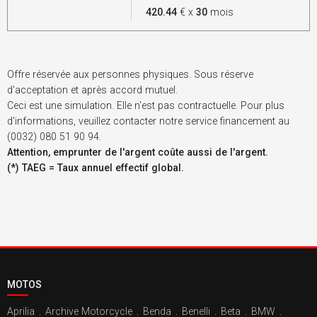
420.44
€ x
30
mois
Offre réservée aux personnes physiques. Sous réserve
d'acceptation et après accord mutuel.
Ceci est une simulation. Elle n'est pas contractuelle. Pour plus
d'informations, veuillez contacter notre service financement au
(0032) 080 51 90 94.
Attention, emprunter de l'argent coûte aussi de l'argent.
(*) TAEG = Taux annuel effectif global.
MOTOS
Aprilia
.
Archive Motorcycle
.
Benda
.
Benelli
.
Beta
.
BMW
.