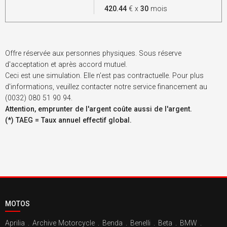
420.44
€ x
30
mois
Offre réservée aux personnes physiques. Sous réserve
d'acceptation et après accord mutuel.
Ceci est une simulation. Elle n'est pas contractuelle. Pour plus
d'informations, veuillez contacter notre service financement au
(0032) 080 51 90 94.
Attention, emprunter de l'argent coûte aussi de l'argent.
(*) TAEG = Taux annuel effectif global.
MOTOS
Aprilia
.
Archive Motorcycle
.
Benda
.
Benelli
.
Beta
.
BMW
.