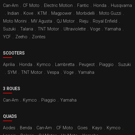
Can-Am
.
CF Moto
.
Electric Motion
.
Fantic
.
Honda
.
Husqvarna
.
Indian
.
Kove
.
KTM
.
Magpower
.
Morbidelli
.
Moto Guzzi
.
Moto Morini
.
MV Agusta
.
QJ Motor
.
Rieju
.
Royal Enfield
.
Suzuki
.
Talaria
.
TNT Motor
.
Ultraviolette
.
Voge
.
Yamaha
.
YCF
.
Zeeho
.
Zontes
SCOOTERS
Aprilia
.
Honda
.
Kymco
.
Lambretta
.
Peugeot
.
Piaggio
.
Suzuki
.
SYM
.
TNT Motor
.
Vespa
.
Voge
.
Yamaha
3 ROUES
Can-Am
.
Kymco
.
Piaggio
.
Yamaha
QUADS
Aodes
.
Benda
.
Can-Am
.
CF Moto
.
Goes
.
Kayo
.
Kymco
.