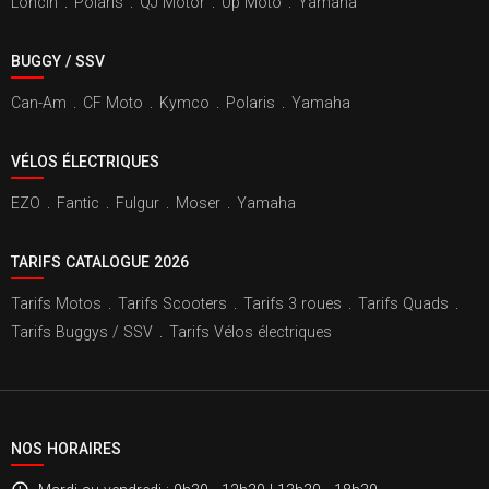
Loncin
.
Polaris
.
QJ Motor
.
Up Moto
.
Yamaha
BUGGY / SSV
Can-Am
.
CF Moto
.
Kymco
.
Polaris
.
Yamaha
VÉLOS ÉLECTRIQUES
EZO
.
Fantic
.
Fulgur
.
Moser
.
Yamaha
TARIFS CATALOGUE 2026
Tarifs Motos
.
Tarifs Scooters
.
Tarifs 3 roues
.
Tarifs Quads
.
Tarifs Buggys / SSV
.
Tarifs Vélos électriques
NOS HORAIRES