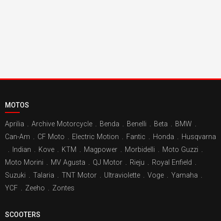
MOTOS
Aprilia
.
Archive Motorcycle
.
Benda
.
Benelli
.
Beta
.
BMW
.
Can-Am
.
CF Moto
.
Electric Motion
.
Fantic
.
Honda
.
Husqvarna
.
Indian
.
Kove
.
KTM
.
Magpower
.
Morbidelli
.
Moto Guzzi
.
Moto Morini
.
MV Agusta
.
QJ Motor
.
Rieju
.
Royal Enfield
.
Suzuki
.
Talaria
.
TNT Motor
.
Ultraviolette
.
Voge
.
Yamaha
.
YCF
.
Zeeho
.
Zontes
SCOOTERS