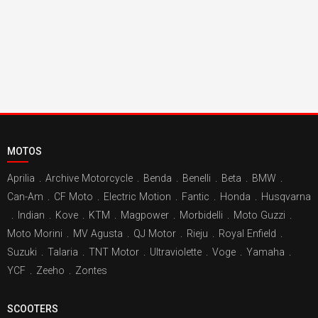
MOTOS
Aprilia
.
Archive Motorcycle
.
Benda
.
Benelli
.
Beta
.
BMW
.
Can-Am
.
CF Moto
.
Electric Motion
.
Fantic
.
Honda
.
Husqvarna
.
Indian
.
Kove
.
KTM
.
Magpower
.
Morbidelli
.
Moto Guzzi
.
Moto Morini
.
MV Agusta
.
QJ Motor
.
Rieju
.
Royal Enfield
.
Suzuki
.
Talaria
.
TNT Motor
.
Ultraviolette
.
Voge
.
Yamaha
.
YCF
.
Zeeho
.
Zontes
SCOOTERS