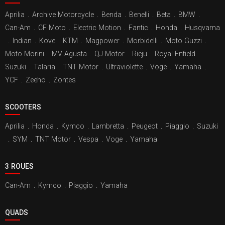
Aprilia
.
Archive Motorcycle
.
Benda
.
Benelli
.
Beta
.
BMW
.
Can-Am
.
CF Moto
.
Electric Motion
.
Fantic
.
Honda
.
Husqvarna
.
Indian
.
Kove
.
KTM
.
Magpower
.
Morbidelli
.
Moto Guzzi
.
Moto Morini
.
MV Agusta
.
QJ Motor
.
Rieju
.
Royal Enfield
.
Suzuki
.
Talaria
.
TNT Motor
.
Ultraviolette
.
Voge
.
Yamaha
.
YCF
.
Zeeho
.
Zontes
SCOOTERS
Aprilia
.
Honda
.
Kymco
.
Lambretta
.
Peugeot
.
Piaggio
.
Suzuki
.
SYM
.
TNT Motor
.
Vespa
.
Voge
.
Yamaha
3 ROUES
Can-Am
.
Kymco
.
Piaggio
.
Yamaha
QUADS