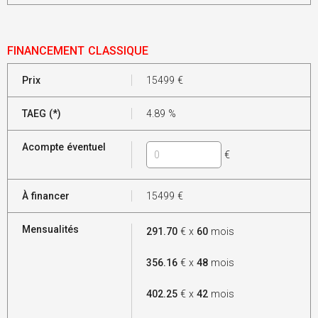
FINANCEMENT CLASSIQUE
Prix
15499
€
TAEG (*)
4.89
%
Acompte éventuel
€
À financer
15499
€
Mensualités
291.70
€ x
60
mois
356.16
€ x
48
mois
402.25
€ x
42
mois