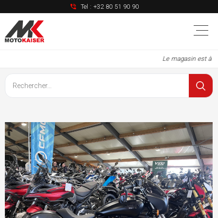
Tel :
+32 80 51 90 90
Le magasin est à no