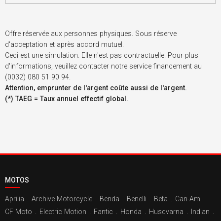
Offre réservée aux personnes physiques. Sous réserve
d'acceptation et après accord mutuel.
Ceci est une simulation. Elle n'est pas contractuelle. Pour plus
d'informations, veuillez contacter notre service financement au
(0032) 080 51 90 94.
Attention, emprunter de l'argent coûte aussi de l'argent.
(*) TAEG = Taux annuel effectif global.
MOTOS
Aprilia
.
Archive Motorcycle
.
Benda
.
Benelli
.
Beta
.
Can-Am
.
CF Moto
.
Electric Motion
.
Fantic
.
Honda
.
Husqvarna
.
Indian
.