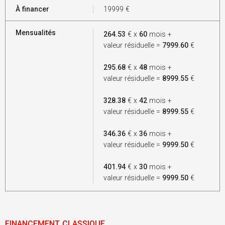
À financer
19999
€
Mensualités
264.53
€ x
60
mois +
valeur résiduelle =
7999.60
€
295.68
€ x
48
mois +
valeur résiduelle =
8999.55
€
328.38
€ x
42
mois +
valeur résiduelle =
8999.55
€
346.36
€ x
36
mois +
valeur résiduelle =
9999.50
€
401.94
€ x
30
mois +
valeur résiduelle =
9999.50
€
FINANCEMENT CLASSIQUE