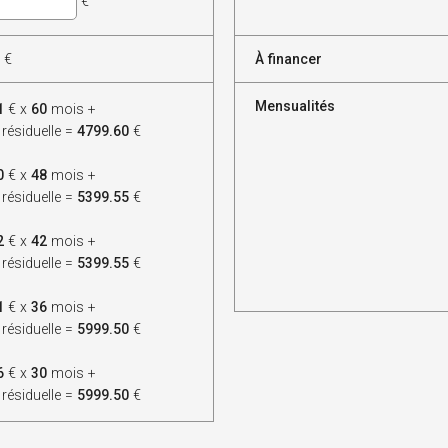
€
€
À financer
Mensualités
1
€ x
60
mois +
 résiduelle =
4799.60
€
0
€ x
48
mois +
 résiduelle =
5399.55
€
2
€ x
42
mois +
 résiduelle =
5399.55
€
1
€ x
36
mois +
 résiduelle =
5999.50
€
6
€ x
30
mois +
 résiduelle =
5999.50
€