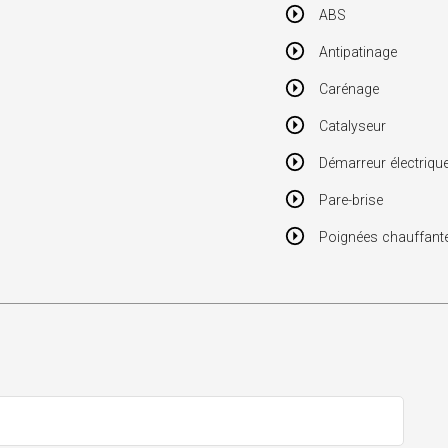
ABS
Antipatinage
Carénage
Catalyseur
Démarreur électriqu
Pare-brise
Poignées chauffant