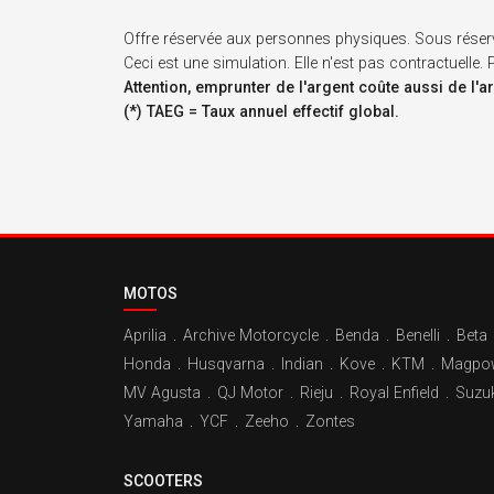
Offre réservée aux personnes physiques. Sous réser
Ceci est une simulation. Elle n'est pas contractuelle
Attention, emprunter de l'argent coûte aussi de l'a
(*) TAEG = Taux annuel effectif global.
MOTOS
Aprilia
.
Archive Motorcycle
.
Benda
.
Benelli
.
Beta
Honda
.
Husqvarna
.
Indian
.
Kove
.
KTM
.
Magpo
MV Agusta
.
QJ Motor
.
Rieju
.
Royal Enfield
.
Suzuk
Yamaha
.
YCF
.
Zeeho
.
Zontes
SCOOTERS