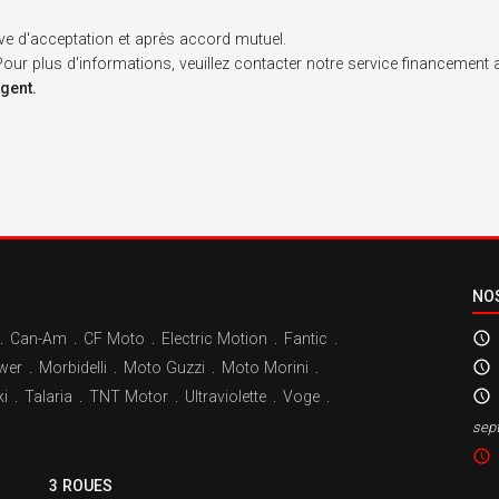
ve d'acceptation et après accord mutuel.
. Pour plus d'informations, veuillez contacter notre service financement
rgent.
NO
.
Can-Am
.
CF Moto
.
Electric Motion
.
Fantic
.
wer
.
Morbidelli
.
Moto Guzzi
.
Moto Morini
.
i
.
Talaria
.
TNT Motor
.
Ultraviolette
.
Voge
.
sep
3 ROUES