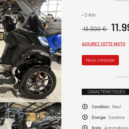
•
0 Km
11.9
13.300 €
ASSUREZ CETTE MOTO
Nous contacter
CARACTÉRISTIQUES
Condition :
Neuf
Énergie :
Essence
Boîte :
Automatique