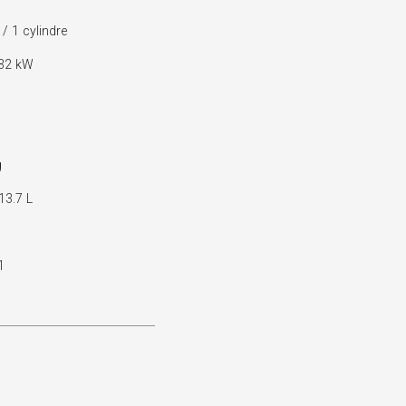
 1 cylindre
 32 kW
g
13.7 L
1